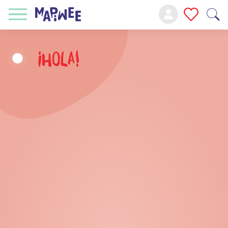
¡Hola!
Mañana
Medio Día
Tarde
Noche
RECREATIVO