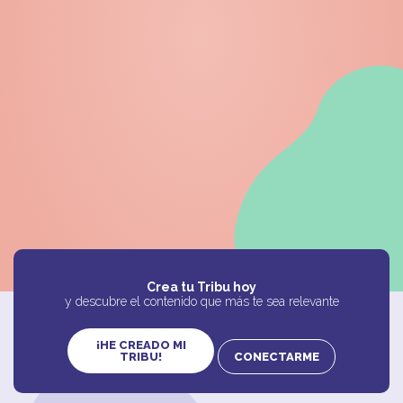
6 - 8 años
8 años y +
1h - 2h
Libro para colorear y juegos espaciales para
imprimir
111
Crea tu Tribu hoy
y descubre el contenido que más te sea relevante
¡HE CREADO MI
TRIBU!
CONECTARME