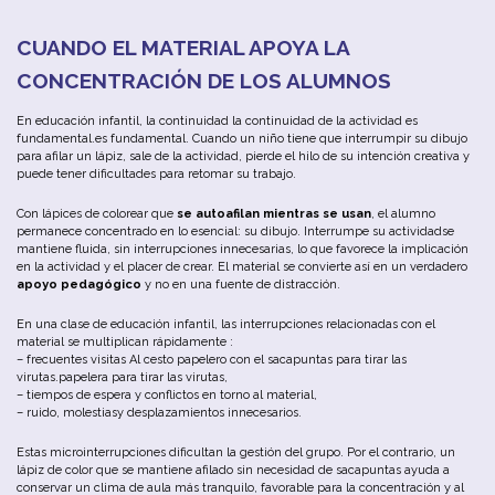
CUANDO EL MATERIAL APOYA LA
CONCENTRACIÓN DE LOS ALUMNOS
En educación infantil, la continuidad la continuidad de la actividad es
fundamental.es fundamental. Cuando un niño tiene que interrumpir su dibujo
para afilar un lápiz, sale de la actividad, pierde el hilo de su intención creativa y
puede tener dificultades para retomar su trabajo.
Con lápices de colorear que
se autoafilan mientras se usan
, el alumno
permanece concentrado en lo esencial: su dibujo. Interrumpe su actividadse
mantiene fluida, sin interrupciones innecesarias, lo que favorece la implicación
en la actividad y el placer de crear. El material se convierte así en un verdadero
apoyo pedagógico
y no en una fuente de distracción.
En una clase de educación infantil, las interrupciones relacionadas con el
material se multiplican rápidamente :
– frecuentes visitas Al cesto papelero con el sacapuntas para tirar las
virutas.papelera para tirar las virutas,
– tiempos de espera y conflictos en torno al material,
– ruido, molestiasy desplazamientos innecesarios.
Estas microinterrupciones dificultan la gestión del grupo. Por el contrario, un
lápiz de color que se mantiene afilado sin necesidad de sacapuntas ayuda a
conservar un clima de aula más tranquilo, favorable para la concentración y al