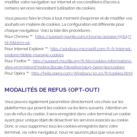
modifier votre navigation sur Internet et vos conditions d’accès à
certains services nécessitant l’utilisation de cookies.
Vous pouvez faire le choix à tout moment d’exprimer et de modifier vos
souhaits en matière de cookies. La configuration est différente pour
chaque navigateur. Voici la liste des procédures :
Pour Chrome ™ :
https://support.google.com/chrome/answer/95647?
hl=fr&hlrm=en
Pour Internet Explorer ™ :
http://windows.microsoft.com/fr-fr/internet-
explorer/delete-manage-cookies
Pour Firefox ™ :
http://support.mozilla.org/fr/kb/cookies-informations-
sites-enregistrent?redirectlocale=fr&redirectslug=Gérer+les+cookies
Pour Opéra ™ :
http://help.opera.com/Windows/10.20/fr/cookies.html
MODALITÉS DE REFUS (OPT-OUT)
Vous pouvez également paramétrer directement vos choix sur les
plateformes qui posent les cookies via les liens suivants. Attention en
cas de refus du cookie, il sera enregistré dans votre terminal un cookie
ayant pour unique objet de désactiver les services associés au cookie.
Donc si vous supprimez tous les cookies enregistrés dans votre
terminal, via votre navigateur, nous ne saurons plus que vous avez