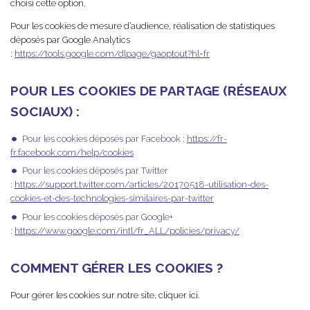
choisi cette option.
Pour les cookies de mesure d’audience, réalisation de statistiques
déposés par Google Analytics
:
https://tools.google.com/dlpage/gaoptout?hl=fr
POUR LES COOKIES DE PARTAGE (RÉSEAUX
SOCIAUX) :
Pour les cookies déposés par Facebook :
https://fr-
fr.facebook.com/help/cookies
Pour les cookies déposés par Twitter
:
https://support.twitter.com/articles/20170518-utilisation-des-
cookies-et-des-technologies-similaires-par-twitter
Pour les cookies déposés par Google+
:
https://www.google.com/intl/fr_ALL/policies/privacy/
COMMENT GÉRER LES COOKIES ?
Pour gérer les cookies sur notre site, cliquer ici.