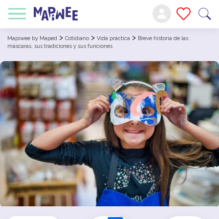
>
>
>
Mapiwee by Maped
Cotidiano
Vida práctica
Breve historia de las
máscaras, sus tradiciones y sus funciones