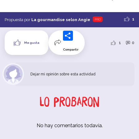
1
Propuesta por
La gourmandise selon Angie
PRO
1
0
Me gusta
Compartir
Dejar mi opinión sobre esta actividad
Lo probaron
No hay comentarios todavía.