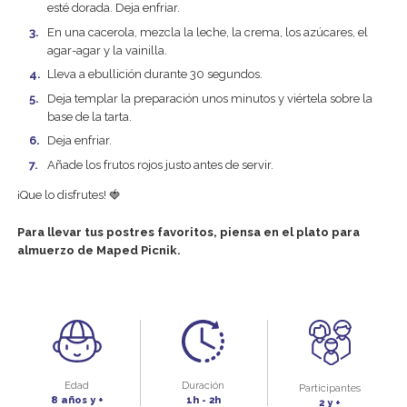
esté dorada. Deja enfriar.
En una cacerola, mezcla la leche, la crema, los azúcares, el
agar-agar y la vainilla.
Lleva a ebullición durante 30 segundos.
Deja templar la preparación unos minutos y viértela sobre la
base de la tarta.
Deja enfriar.
Añade los frutos rojos justo antes de servir.
¡Que lo disfrutes! 🍓
Para llevar tus postres favoritos, piensa en el plato para
almuerzo de Maped Picnik.
Edad
Duración
Participantes
8 años y +
1h - 2h
2 y +