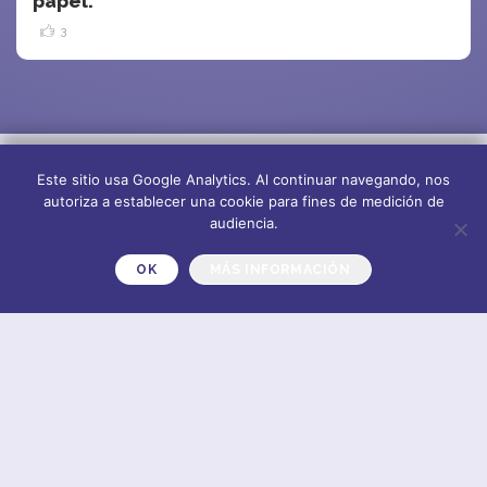
papel.
3
Este sitio usa Google Analytics. Al continuar navegando, nos
autoriza a establecer una cookie para fines de medición de
audiencia.
OK
MÁS INFORMACIÓN
Sobre nosotros
Suscríbete al
newsletter
Plano del sitio
CONTACT
COOKIES
PROTECCIÓN DE DATOS
AVISO LEGAL