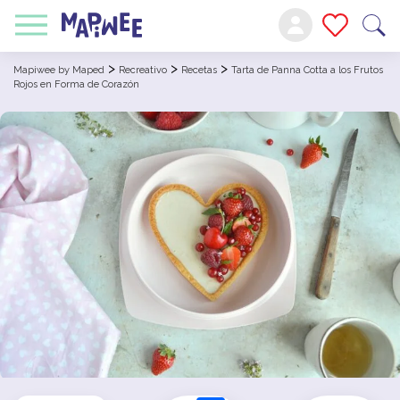
>
>
>
Mapiwee by Maped
Recreativo
Recetas
Tarta de Panna Cotta a los Frutos
Rojos en Forma de Corazón