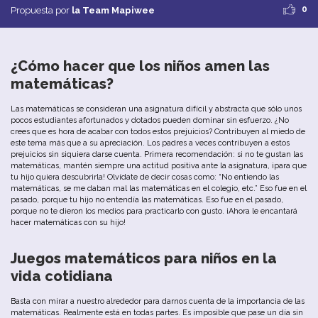
0
Propuesta por
la Team Mapiwee
¿Cómo hacer que los niños amen las
matemáticas?
Las matemáticas se consideran una asignatura difícil y abstracta que sólo unos
pocos estudiantes afortunados y dotados pueden dominar sin esfuerzo. ¿No
crees que es hora de acabar con todos estos prejuicios? Contribuyen al miedo de
este tema más que a su apreciación. Los padres a veces contribuyen a estos
prejuicios sin siquiera darse cuenta. Primera recomendación: si no te gustan las
matemáticas, mantén siempre una actitud positiva ante la asignatura, ¡para que
tu hijo quiera descubrirla! Olvídate de decir cosas como: “No entiendo las
matemáticas, se me daban mal las matemáticas en el colegio, etc.” Eso fue en el
pasado, porque tu hijo no entendía las matemáticas. Eso fue en el pasado,
porque no te dieron los medios para practicarlo con gusto. ¡Ahora le encantará
hacer matemáticas con su hijo!
Juegos matemáticos para niños en la
vida cotidiana
Basta con mirar a nuestro alrededor para darnos cuenta de la importancia de las
matemáticas. Realmente está en todas partes. Es imposible que pase un día sin