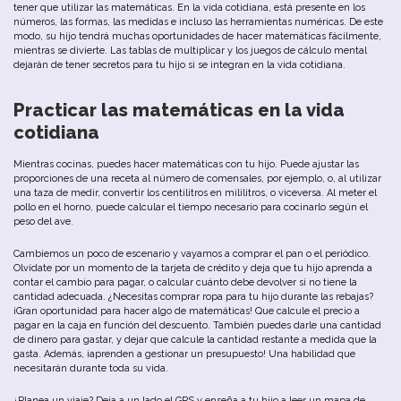
tener que utilizar las matemáticas. En la vida cotidiana, está presente en los
números, las formas, las medidas e incluso las herramientas numéricas. De este
modo, su hijo tendrá muchas oportunidades de hacer matemáticas fácilmente,
mientras se divierte. Las tablas de multiplicar y los juegos de cálculo mental
dejarán de tener secretos para tu hijo si se integran en la vida cotidiana.
Practicar las matemáticas en la vida
cotidiana
Mientras cocinas, puedes hacer matemáticas con tu hijo. Puede ajustar las
proporciones de una receta al número de comensales, por ejemplo, o, al utilizar
una taza de medir, convertir los centilitros en mililitros, o viceversa. Al meter el
pollo en el horno, puede calcular el tiempo necesario para cocinarlo según el
peso del ave.
Cambiemos un poco de escenario y vayamos a comprar el pan o el periódico.
Olvídate por un momento de la tarjeta de crédito y deja que tu hijo aprenda a
contar el cambio para pagar, o calcular cuánto debe devolver si no tiene la
cantidad adecuada. ¿Necesitas comprar ropa para tu hijo durante las rebajas?
¡Gran oportunidad para hacer algo de matemáticas! Que calcule el precio a
pagar en la caja en función del descuento. También puedes darle una cantidad
de dinero para gastar, y dejar que calcule la cantidad restante a medida que la
gasta. Además, ¡aprenden a gestionar un presupuesto! Una habilidad que
necesitarán durante toda su vida.
¿Planea un viaje? Deja a un lado el GPS y enseña a tu hijo a leer un mapa de