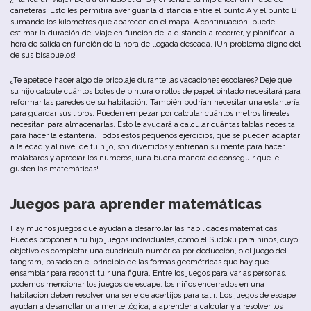
carreteras. Esto les permitirá averiguar la distancia entre el punto A y el punto B
sumando los kilómetros que aparecen en el mapa. A continuación, puede
estimar la duración del viaje en función de la distancia a recorrer, y planificar la
hora de salida en función de la hora de llegada deseada. ¡Un problema digno del
de sus bisabuelos!
¿Te apetece hacer algo de bricolaje durante las vacaciones escolares? Deje que
su hijo calcule cuántos botes de pintura o rollos de papel pintado necesitará para
reformar las paredes de su habitación. También podrían necesitar una estantería
para guardar sus libros. Pueden empezar por calcular cuántos metros lineales
necesitan para almacenarlas. Esto le ayudará a calcular cuántas tablas necesita
para hacer la estantería. Todos estos pequeños ejercicios, que se pueden adaptar
a la edad y al nivel de tu hijo, son divertidos y entrenan su mente para hacer
malabares y apreciar los números, ¡una buena manera de conseguir que le
gusten las matemáticas!
Juegos para aprender matemáticas
Hay muchos juegos que ayudan a desarrollar las habilidades matemáticas.
Puedes proponer a tu hijo juegos individuales, como el Sudoku para niños, cuyo
objetivo es completar una cuadrícula numérica por deducción, o el juego del
tangram, basado en el principio de las formas geométricas que hay que
ensamblar para reconstituir una figura. Entre los juegos para varias personas,
podemos mencionar los juegos de escape: los niños encerrados en una
habitación deben resolver una serie de acertijos para salir. Los juegos de escape
ayudan a desarrollar una mente lógica, a aprender a calcular y a resolver los