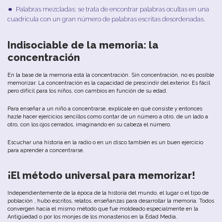
Palabras
mezcladas
:
se
trata
de
encontrar
palabras
ocultas
en
u
na
cuadrícula
con
un
gran
número
de
palabras
escritas
desordenadas
.
Indisociable
de
la
memoria
:
la
concentración
En
la
b
ase
de
la
memoria
está
la
concentración
.
Sin
concentración
,
no
es
posible
memorizar
.
La
concentración
es
la
capacidad
de
prescindir
del
exterior
.
Es
fácil
pero
difícil
para
los
niños
,
con
cambios
en
función
de
su
edad
.
Para
enseñar
a
un
niño
a
concentrarse
,
explícale en qué consiste y e
ntonces
hazle
hacer
ejercicios
sencillos
como
contar
de
un
número
a
otro
,
de
un
lado
a
otro,
con
los
ojos
cerrados
,
imaginando
en
su
cabeza
el
número
.
Escuchar
u
na
historia
en
la
radio
o
en
un
disco
también
es
un
bu
en
ejercicio
para
aprender
a
concentrarse
.
¡El
método
u
niversal
para
memorizar
!
Independientemente
de
la
época
de la
historia
del
mundo
,
el
lugar
o
el
tipo
de
población
,
hubo
escritos
,
relatos
,
enseñanzas
para
desarrollar
la
memoria
.
Todos
convergen
hacia
el
mismo
método
que
fue
moldeado
especialmente
en
la
Antigüedad
o
por
los
monjes
de
los
monasterios
en
la
Edad
Media
.