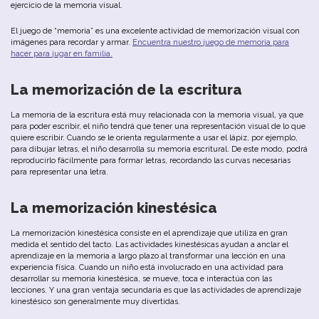
ejercicio
de
la
memoria
visual
.
El
juego
de
“
memoria
”
es
u
na
excelente
actividad
de
memorización
visual
con
imágenes
para
recordar
y
armar
.
Encuentra
nuestro
juego
de
memoria
para
hacer
para
jugar
en
familia
.
La
memorización
de
la
e
scritura
La
memoria
de la escritura
está
muy
relacionada
con
la
memoria
visual
,
ya
que
para
poder
escribir
,
el
niño
tendrá
que
tener
u
na
representación
visual
de
lo
que
quiere
escribir
.
Cuando
se
le
orienta
regularmente
a
u
sar
el
lápiz
,
por
ejemplo
,
para
dibujar
letras
,
el
niño
desarrolla
su
memoria
escritural
.
De
este
modo
,
podrá
reproducirlo
fácilmente
para
formar
letras
,
recordando
las
curvas
necesarias
para
representar
u
na
letra
.
La memorización kinestésica
La
memorización
kinestésica
consiste
en
el
aprendizaje
que
u
tiliza
en
gran
medida
el
sentido
del
tacto
.
Las
actividades
kinestésicas
ayudan
a
anclar
el
aprendizaje
en
la
memoria
a
largo
plazo
al
transformar
u
na
lección
en
u
na
experiencia
física
.
Cuando
un
niño
está
involucrado
en
u
na
actividad
para
desarrollar
su
memoria
kinestésica
,
se
mueve
,
toca
e
interactúa
con
las
lecciones
.
Y
u
na
gran
ventaja
secundaria
es
que
las
actividades
de
aprendizaje
kinestésico
son
generalmente
muy
divertidas
.