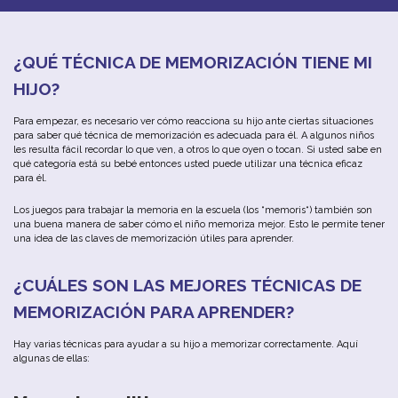
¿QUÉ
TÉCNICA
DE
MEMORIZACIÓN
TIENE
MI
HIJO
?
Para
empezar
,
es
necesario
ver
cómo
reacciona
su
hijo
ante
ciertas
situaciones
para
saber
qué
técnica
de
memorización
es
adecuada
para
él
.
A
algunos
niños
les
resulta
fácil
recordar
lo
que
ven
,
a
otros
lo
que
oyen
o
tocan
.
Si
u
sted
sabe
en
qué
categoría
está
su
b
ebé
entonces
u
sted
puede
u
tilizar
u
na
técnica
eficaz
para
él
.
Los
juegos
para
trabajar
la
memoria
en
la
escuela
(
los
“
memoris
“
)
también
son
u
na
bu
ena
manera
de
saber
cómo
el
niño
memoriza
mejor
.
Esto
le
permite
tener
u
na
idea
de
las
claves
de
memorización
útiles
para
aprender
.
¿CUÁLES
SON
LAS
MEJORES
TÉCNICAS
DE
MEMORIZACIÓN
PARA
APRENDER
?
Hay
varias
técnicas
para
ayudar
a
su
hijo
a
memorizar
correctamente
. A
quí
algunas
de
ellas
: