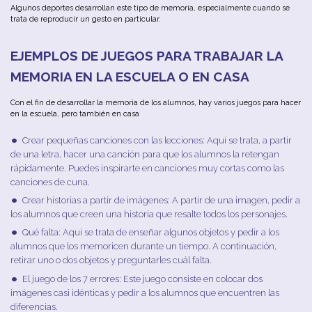
Algunos
deportes
desarrollan
este
tipo
de
memoria
,
especialmente
cuando
se
trata
de
reproducir
un
gesto
en
particular
.
EJEMPLOS
DE
JUEGOS
PARA
TRABAJAR
LA
MEMORIA
EN
LA
ESCUELA
O
EN
CASA
Con
el
fin
de
desarrollar
la
memoria
de
los
alumnos
,
hay
varios
juegos
para
hacer
en
la
escuela
,
pero
también
en
casa
Crear
pequeñas
canciones
con
las
lecciones
:
Aquí
se
trata
,
a
partir
de
u
na
letra
,
hacer
u
na
canción
para
que
los
alumnos
la
retengan
rápidamente
.
Puedes
inspirarte
en
canciones
muy
cortas
como
las
canciones
de
cuna.
Crear
historias
a
partir
de
imágenes
:
A
partir
de
u
na
imagen
,
pedir
a
los
alumnos
que
creen
u
na
historia
que
resalte
todos
los
personajes
.
Qué
falta
:
Aquí
se
trata
de
enseñar
algunos
objetos
y
pedir
a
los
alumnos
que
los
memoricen
durante
un
tiempo
.
A
continuación
,
retirar
u
no
o
dos
objetos
y
preguntarles
cuál
falta
.
El
juego
de
los
7
errores
:
Este
juego
consiste
en
colocar
dos
imágenes
casi
idénticas
y
pedir
a
los
alumnos
que
encuentren
las
diferencias
.