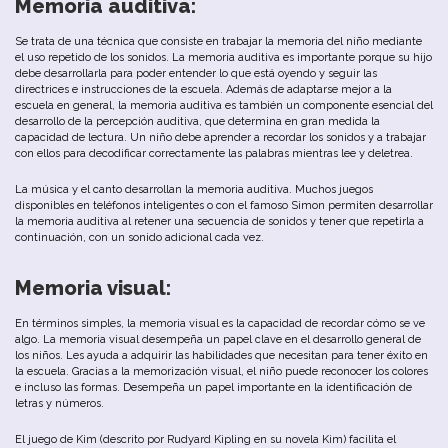
Memoria auditiva:
Se
trata
de
u
na
técnica
que
consiste
en
trabajar
la
memoria
del
niño
mediante
el
u
so
repetido
de
los
sonidos
.
La
memoria
auditiva
es
importante
porque
su
hijo
debe
desarrollarla
para
poder
entender
lo
que
está
oyendo
y
seguir
las
directrices
e
instrucciones
de
la
escuela
.
Además
de
adaptarse
mejor
a
la
escuela
en
general
,
la
memoria
auditiva
es
también
un
componente
esencial
del
desarrollo
de
la
percepción
auditiva
,
que
determina
en
gran
medida
la
capacidad
de
lectura
.
Un
niño
debe
aprender
a
recordar
los
sonidos
y
a
trabajar
con
ellos
para
decodificar
correctamente
las
palabras
mientras
lee
y
deletrea
.
La
música
y
el
canto
desarrollan
la
memoria
auditiva
.
Muchos
juegos
disponibles
en
teléfonos
inteligentes
o
con
el
famoso
Simon
permiten
desarrollar
la
memoria
auditiva
al
retener
u
na
secuencia
de
sonidos
y
tener
que
repetirla
a
continuación
,
con
un
sonido
adicional
cada
vez
.
Memoria visual:
En
términos
simples
,
la
memoria
visual
es
la
capacidad
de
recordar
cómo
se
ve
algo
.
La
memoria
visual
desempeña
un
papel
clave
en
el
desarrollo
general
de
los
niños
.
Les
ayuda
a
adquirir
las
habilidades
que
necesitan
para
tener
éxito
en
la
escuela
.
Gracias
a
la
memorización
visual
,
el
niño
puede
reconocer
los
colores
e
incluso
las
formas
.
Desempeña
un
papel
importante
en
la
identificación
de
letras
y
números
.
El
juego
de
Kim
(
descrito
por
Rudyard
Kipling
en
su
novela
Kim
)
facilita
el