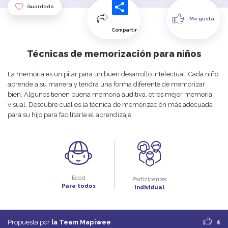
Guardado
Me gusta
Compartir
Técnicas de memorización para niños
La
memoria
es
un
pilar
para
un
bu
en
desarrollo
intelectual
.
Cada
niño
aprende
a
su
manera
y
tendrá
u
na
forma
diferente
de
memorizar
b
ien
.
Algunos
tienen
bu
ena
memoria
auditiva
,
otros
mejor memoria
visual
.
Descubre
cuál
es
la
técnica
de
memorización
más
adecuada
para
su
hijo
para
facilitarle
el
aprendizaje
.
Edad
Participantes
Para todos
Individual
4
Propuesta por
la Team Mapiwee