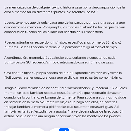
La
memorización
de
cualquier
texto
o
historia
pasa
por
la
descomposición
de
la
cosa
a
memorizar
en
diferentes
“
puntos
”
o
diferentes
“
pasos
. ”
Luego
,
tenemos
que
vincular
cada
u
no
de
los
pasos
o
puntos
a
u
na
cadena
que
conocemos
de
memoria
.
Por
ejemplo
,
los
monjes
“
fijaban
”
los
textos
que
debían
conocerse
en
función
de
los
pilares
del
peristilo
de
su
monasterio
.
Puedes
adjuntar
un
recuerdo
,
un
símbolo
específico
a
los
primeros
20
,
30
o
50
números
.
Será
SU
cadena
personal
que
permanecerá
igual
todo
el
tiempo
.
A
continuación
,
memorizarás
cualquier
cosa
cortando
y
conectando
cada
punto
/
paso
a
SU
recuerdo
/
símbolo
relacionado
con
el
número
de
paso
.
Crea
con
tus
hijos
su
propia
cadena
del
1
al
10
,
aprende
esta
técnica
y
verás
lo
fácil
que
es
retener
cualquier
cosa
que
se
dividan
en
10
partes
como
máximo
.
Tenga
cuidado
también
de
no
confundir
“
memorización
”
y
“
recordar
. ”
Si
quieres
memorizar
,
pero
también
recordar
después
,
tendrás
que
recordarlo
de
vez
en
cuando
,
de
lo
contrario
,
se
b
orrará
de
tu
mente
.
Para
ayudar
a
sus
hijos
,
no
dude
en
sentarse
en
la
mesa
o
durante
los
viajes
que
haga
con
ellos
,
en
hacerles
trabajar
también
la
memoria
pidiéndoles
que
recuerden
cosas
antiguas
.
Así
también
evitarás
el
“estudiar para aprobar”
,
la
verdadera
plaga
de
la
educación
actual
,
porque
no
anclara
ningún
conocimiento
en
las
mentes
de
los
jóvenes
.