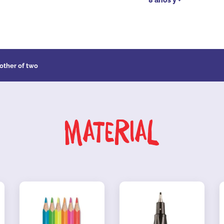
8 años y +
other of two
Material