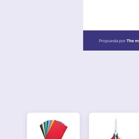
Propuesta por
The m