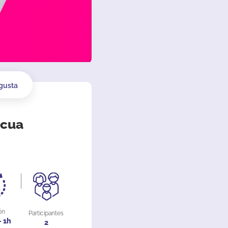
gusta
scua
ón
Participantes
- 1h
2