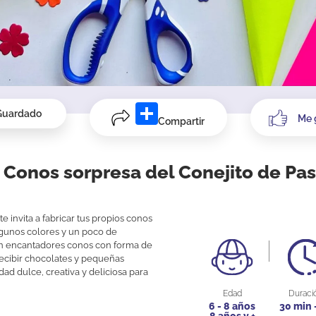
Guardado
Me 
Compartir
 Conos sorpresa del Conejito de Pa
e invita a fabricar tus propios conos
lgunos colores y un poco de
n encantadores conos con forma de
 recibir chocolates y pequeñas
dad dulce, creativa y deliciosa para
Edad
Duraci
6 - 8 años
30 min 