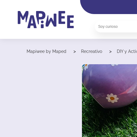
>
>
Mapiwee by Maped
Recreativo
DIY y Act