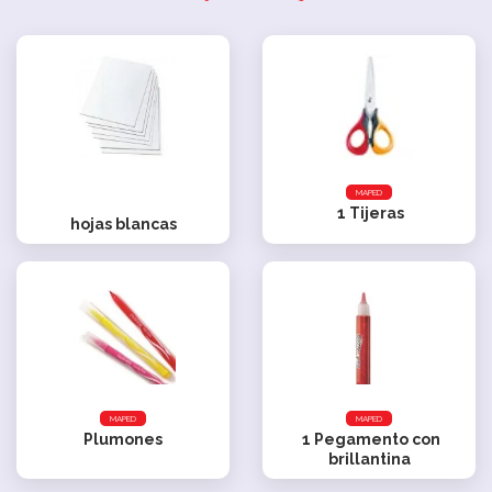
MAPED
1
Tijeras
hojas blancas
MAPED
MAPED
Plumones
1
Pegamento con
brillantina