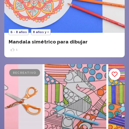
6 - 8 años
8 años y +
Mandala simétrico para dibujar
1
RECREATIVO