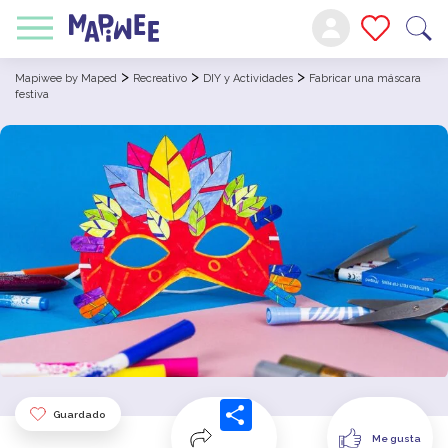
>
>
>
Mapiwee by Maped
Recreativo
DIY y Actividades
Fabricar una máscara
festiva
Guardado
Me gusta