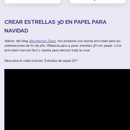
CREAR ESTRELLAS 3D EN PAPEL PARA
NAVIDAD
Valérie, del blog
Allo Maman Dodo
, nos propone una bonita actividad para las
celebraciones de fin de año. RRealiza paso a paso, estrellas 3D con papel. ¡Una
actividad manual fácil y rápida para decorar toda la casa!
Descubra el video tutorial “Estrellas de papel DIY”: