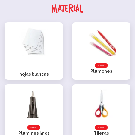
Material
MAPED
Plumones
hojas blancas
MAPED
MAPED
Plumines finos
Tijeras