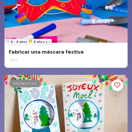
6 - 8 años
8 años y +
Fabricar una máscara festiva
1
RECREATIVO