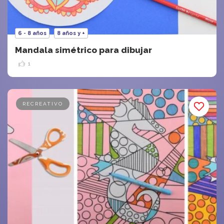
6 - 8 años
8 años y +
Mandala simétrico para dibujar
1
RECREATIVO