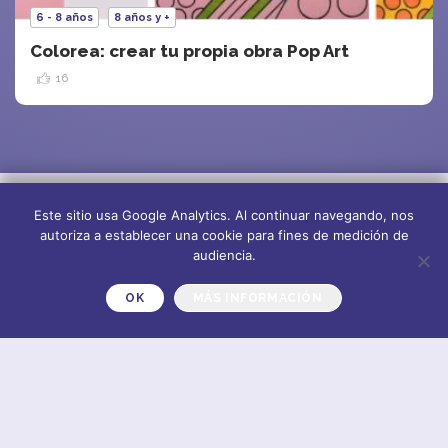
6 - 8 años
8 años y +
Colorea: crear tu propia obra Pop Art
16
Este sitio usa Google Analytics. Al continuar navegando, nos
autoriza a establecer una cookie para fines de medición de
audiencia.
OK
MÁS INFORMACIÓN
Sobre nosotros
Suscríbete al
newsletter
Plano del sitio
CONTACT