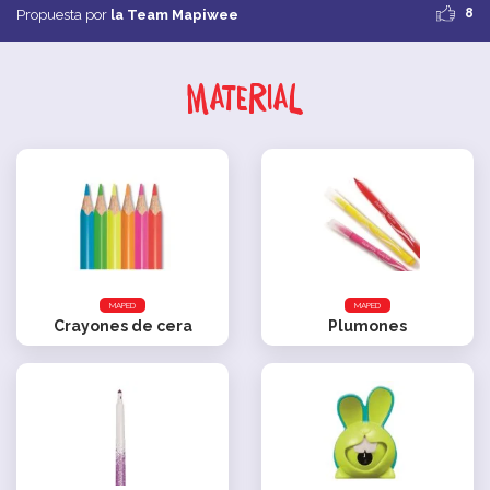
8
Propuesta por
la Team Mapiwee
Material
MAPED
MAPED
Crayones de cera
Plumones