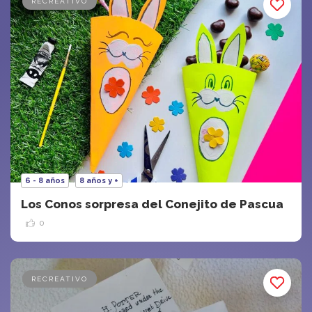
RECREATIVO
6 - 8 años
8 años y +
Los Conos sorpresa del Conejito de Pascua
0
RECREATIVO