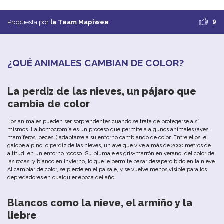
9
Propuesta por
la Team Mapiwee
¿QUÉ
ANIMALES
CAMBIAN
DE
COLOR
?
La
perdiz
de
las
n
ieves
,
un
pájaro
que
cambia de color
Los
animales
pueden
ser
sorprendentes
cuando
se
trata
de
protegerse
a
sí
mismos
.
La
homocromía
es
un
proceso
que
permite
a
algunos
animales
(
aves
,
mamíferos
,
peces
…
)
adaptarse
a
su
entorno
cambiando
de
color
.
Entre
ellos
,
el
galope
alpino
,
o
perdiz de las n
ieves
,
un
ave
que
vive
a
más
de
20
00
metros
de
altitud
,
en
un
entorno
rocoso
.
Su
plumaje
es
gris-marrón
en
verano
, d
el
color
de
las
rocas
,
y
b
lanco
en
invierno
,
lo
que
le
permite
pasar
desapercibido
en
la
nieve
.
Al
cambiar
de
color
,
se
pierde
en
el
paisaje
,
y
se
vuelve
menos
visible
para
los
depredadores
en
cualquier
época
del
año
.
Blancos
como
la
nieve
,
el
armiño
y
la
l
iebre