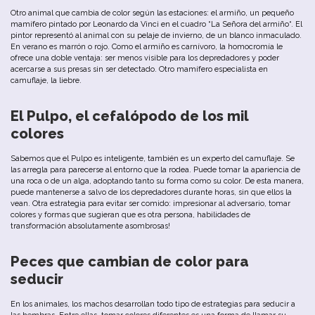
Otro
animal
que
cambia
de
color
según
las
estaciones
:
el
armiño
,
un
pequeño
mamífero
pintado
por
Leonardo
da
Vinci
en
el
cuadro
“
La
Señora
del
armiño
“.
El
pintor
representó
al
animal
con
su
pelaje
de
invierno
,
de
un
b
lanco
inmaculado
.
En
verano
es
marrón
o
rojo
.
Como
el
armiño
es
carnívoro
,
la
homocromía
le
ofrece
u
na
doble
ventaja
:
ser
menos
visible
para
los
depredadores
y
poder
acercarse
a
sus
presas
sin
ser
detectado
.
Otro
mamífero
especialista
en
camuflaje
,
la
l
iebre.
El
Pulpo
,
el
cefalópodo
de
los
mil
colores
Sabemos que
el
Pulpo es
inteligente
,
también
es
un experto
del
camuflaje
.
Se
las
arregla
para
parecerse
al
entorno
que
la
rodea
.
Puede
tomar
la
apariencia
de
u
na
roca
o
de
un
alga
,
adoptando
tanto
su
forma
como
su
color
.
De
esta
manera
,
puede
mantenerse
a
salvo
de
los
depredadores
durante
horas
,
sin
que
ellos
la
vean
.
Otra
estrategia
para
evitar
ser
comido
:
impresionar
al
adversario
,
tomar
colores
y
formas
que
sugieran
que
es
otra
persona
,
habilidades
de
transformación
absolutamente
asombrosas
!
Peces
que
cambian
de
color
para
seducir
En
los
animales
,
los
machos
desarrollan
todo
tipo
de
estrategias
para
seducir
a