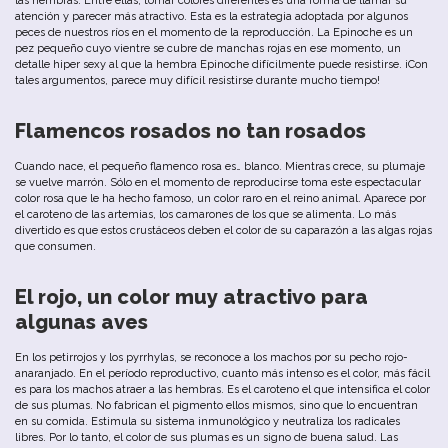
las
hembras
.
Entre
ellas
,
tomar
colores diferentes
es
u
na
forma
de
llamar
su
atención
y
parecer
más
atractivo
.
Esta
es
la
estrategia
adoptada
por
algunos
peces
de
nuestros
ríos
en
el
momento
de
la
reproducción
.
La
Epinoche
es
un
pez
pequeño
cuyo
vientre
se
cubre
de
manchas
rojas
en
ese
momento
,
un
detalle
hiper
sexy
al
que
la
hembra
Epinoche
difícilmente
puede
resistirse
.
¡Con
tales
argumentos
,
parece
muy
difícil
resistirse
durante
mucho
tiempo
!
Flamencos
rosados
no
tan
rosados
Cuando
nace
,
el
pequeño
flamenco rosa es… b
lanco
.
Mientras
crece
,
su
plumaje
se
vuelve
marrón
.
Sólo
en
el
momento
de
reproducirse
toma
este
espectacular
color
rosa
que
le
ha
hecho
famoso
,
un
color
raro
en
el
reino
animal
.
Aparece
por
el
caroteno
de
las
artemias
,
los
camarones
de
los
que
se
alimenta
.
Lo
más
divertido
es
que
estos
crustáceos
deben
el
color
de
su
caparazón
a
las
algas
rojas
que
consumen.
El
rojo
,
un
color
muy
atractivo
para
algunas
aves
En
los
petirrojos
y
los
pyrrhylas
,
se
reconoce
a
los
machos
por
su
pecho
rojo-
anaranjado
.
En
el
período
reproductivo
,
cuanto
más
intenso
es
el
color
,
más
fácil
es
para
los
machos
atraer
a
las
hembras
.
Es
el
caroteno
el
que
intensifica
el
color
de
sus plumas
.
No
fabrican
el
pigmento
ellos
mismos
,
sino
que
lo
encuentran
en
su
comida
.
Estimula
su
sistema
inmunológico
y
neutraliza
los
radicales
libres
.
Por
lo
tanto
,
el
color
de
sus plumas
es
un
signo
de
bu
ena
salud
.
Las