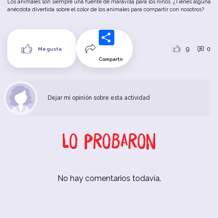
Los
animales
son
siempre
u
na
fuente
de
maravilla
para
los
niños
.
¿Tienes
alguna
anécdota
divertida
sobre
el
color
de
los
animales
para
compartir
con
nosotros
?
9
0
Me gusta
Compartir
Dejar mi opinión sobre esta actividad
Lo probaron
No hay comentarios todavía.