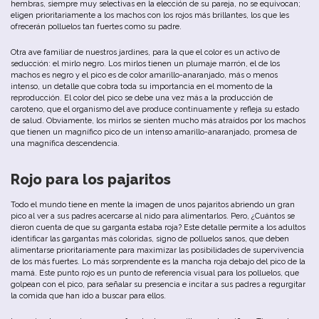
hembras
,
siempre
muy
selectivas
en
la
elección
de
su
pareja
,
no
se
equivocan
;
eligen
prioritariamente
a
los
machos
con
los
rojos
más
b
rillantes
,
los
que
les
ofrecerán
polluelos
tan
fuertes
como
su
padre
.
Otra
ave
familiar de
nuestros
jardines
,
para
la
que
el
color
es
un
activo
de
seducción
:
el
mirlo
negro
.
Los
mirlos
tienen
un
plumaje
marrón
,
el
de
los
machos
es
negro
y
el
pico
es
de
color
amarillo-anaranjado
,
más
o
menos
intenso
,
un
detalle
que
cobra
toda
su
importancia
en
el
momento
de
la
reproducción
.
El
color
del
pico
se
debe
u
na
vez
más
a
la
producción
de
caroteno
,
que
el
organismo
del
ave
produce
continuamente
y
refleja
su
estado
de
salud
.
Obviamente
,
los
mirlos
se
sienten
mucho
más
atraídos
por
los
machos
que
tienen
un
magnífico
pico
de
un
intenso
amarillo-anaranjado
,
promesa
de
u
na
magnífica
descendencia
.
Rojo
para
los
pajaritos
Todo
el
mundo
tiene
en
mente
la
imagen
de unos pajaritos
abriendo
un
gran
pico
al
ver
a
sus
padres
acercarse
al
nido
para
alimentarlos
.
Pero
,
¿Cuántos
se
dieron
cuenta
de
que
su
garganta
estaba
roja
?
Este
detalle
permite
a
los
adultos
identificar
las
gargantas
más
coloridas
,
signo
de
polluelos
sanos
,
que
deben
alimentarse
prioritariamente
para
maximizar
las
posibilidades
de
supervivencia
de
los
más
fuertes
.
Lo
más
sorprendente
es
la
mancha
roja
debajo
del
pico
de
la
mamá
.
Este
punto
rojo
es
un
punto
de
referencia
visual
para
los
polluelos
,
que
golpean
con
el
pico
,
para
señalar
su
presencia
e
incitar
a
sus
padres
a
regurgitar
la
comida
que
han
ido
a
bu
scar
para
ellos
.