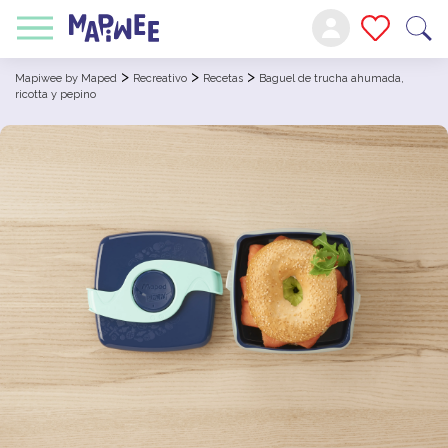
>
>
>
Mapiwee by Maped
Recreativo
Recetas
Baguel de trucha ahumada,
ricotta y pepino