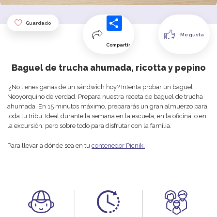
Guardado
Me gusta
Compartir
Baguel de trucha ahumada, ricotta y pepino
¿
No
tienes ganas de un sándwich
hoy
? Intenta probar un baguel
Neoyorquino de verdad. Prepara
nuestra
receta
de
b
aguel
de
trucha
ahumada
.
En
15
minutos
máximo
, prepararás
un
gran
almuerzo
para
toda
tu
tri
bu.
Ideal
durante
la
semana
en
la
escuela
,
en
la
oficina
, o en
la excu
rsión
, pero sobre todo para disfrutar con la familia.
Para llevar a dónde sea en tu
contenedor Picnik.