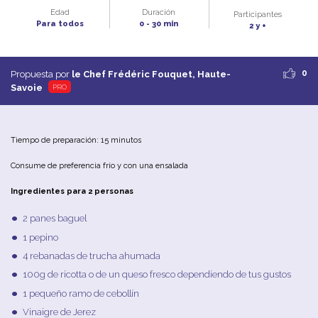
Edad
Duración
Participantes
Para todos
0 - 30 min
2 y +
0
Propuesta por
le Chef Frédéric Fouquet, Haute-
Savoie
PRO
Tiempo de preparación: 15 minutos
Consume de preferencia frío y con una ensalada
Ingredientes para 2 personas
2 panes baguel
1 pepino
4 rebanadas de trucha ahumada
100g de ricotta o de un queso fresco dependiendo de tus gustos
1 pequeño ramo de cebollín
Vinaigre de Jerez