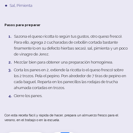
Sal, Pimienta
Pasos para preparar
Sazona
el
queso
ricotta
(
o
según
tus
gustos
,
otro
queso
fresco
).
Para
ello
,
agrega
2
cucharadas
de
cebollín
cortada
b
astante
finamente
(o
en
su
defecto
hierbas
secas
),
sal
,
pimienta
y
un
poco
de
vinagre
de
Jerez
.
Mezclar
b
ien
para
obtener
u
na
preparación
homogénea
.
Corta
los
panes
en
2,
extiende
la
ricotta
(o
el
queso
fresco
)
sobre
los
2
trozos
.
Pela
el
pepino
.
Pon
alrededor
de
7
tiras
de
pepino
en
cada
b
aguel
.
Reparta
en
los
panecillos
las
rodajas
de
trucha
ahumada
cortadas
en
trozos
.
Cierre los panes.
Con
esta
receta
fácil
y
rápida
de
hacer
,
prepara
un
almuerzo
fresco
para
el
verano
,
en
el
trabajo o en la escuela.