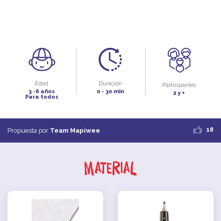
Edad
Duración
Participantes
3 -6 años
0 - 30 min
2 y +
Para todos
18
Propuesta por
Team Mapiwee
Material