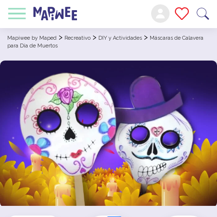
>
>
>
Mapiwee by Maped
Recreativo
DIY y Actividades
Máscaras de Calavera
para Día de Muertos