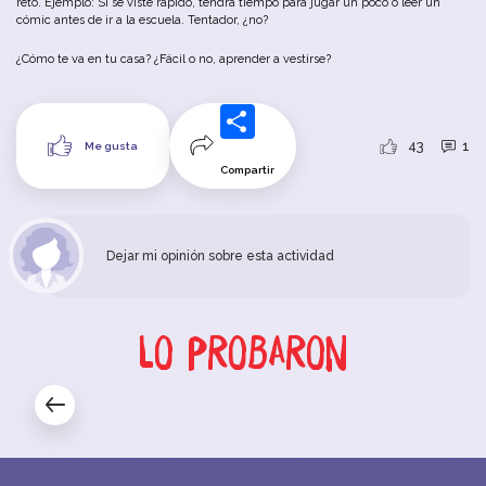
reto
.
Ejemplo
:
Si
se
viste
rápido
,
tendrá
tiempo
para
jugar
un
poco
o
leer
un
cómic
antes
de
ir
a
la
escuela
.
Tentador
,
¿no
?
¿Cómo
te
va
en
tu
casa
?
¿Fácil
o
no
,
aprender
a
vestirse
?
43
1
Me gusta
Compartir
Dejar mi opinión sobre esta actividad
Lo probaron