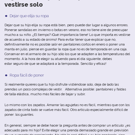
vestirse
solo
Dejar
que
elija
su
ropa
Dejar
que
su
hijo
elija
su
ropa
está
b
ien
,
pero
puede
dar
lugar
a
algunos
errores
.
Ponerse
sandalias
en
invierno
o
b
otas
en
verano
,
eso
no
tiene
aire
de
preocupar
mucho
a
su
niño.
¿El
tiempo
?
¡Qué
importancia
tiene
!
Lo
que
importa
es
vestirse
de
acuerdo
a
su
estado
de
ánimo
!
Para
evitar
tener
que
explicar
que
no
,
definitivamente
no
es
posible
salir
en
pantalones
cortos
en
enero
o
poner
u
na
manta
en
julio
,
piense
en
guardar
la
ropa
que
no
es
de
temporada
en
u
na
caja
.
Conservar
en
el
armario
de
su
hijo
sólo
los
que
se
adapten
a
las
temperaturas
del
momento
.
A
la
hora
de
elegir
su
atuendo
para
el
día
siguiente
, debes
estar
seguro
de
que
se
adaptará
a
la
temporada
.
Sencillo
y
eficaz
!
Ropa
fácil
de
poner
Si
realmente
quieres
que
tu
hijo
disfrute
vistiéndose
solo
,
deja
de
lado
las
prendas
un
poco
complejas
de
vestir
.
Alternativa
posible
:
pantalones
y
faldas
de
talla
elástica
,
mucho
más
fáciles
de
b
ajar
y
subir
.
Lo
mismo
con
los
zapatos
. Amarrar las agujetas
no
es
fácil
,
mientras
que
con
los
zapatos
de
cinta
todo
se
vuelve
más
fácil
.
Otro
artículo
especialmente
difícil
de
poner
:
los
guantes
.
En
general
,
siempre
se
debe hacer
la
pregunta
antes
de
comprar
un
artículo
:
¿es
adecuado
para
mi
hijo
?
Evite
elegir
u
na
prenda
demasiado
grande
en
previsión