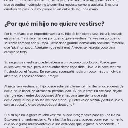
de
un
aumento
de
crecimiento
.
No
sólo
le
será
difícil
a
su
hijo
ponérselo
,
sino
que
se
sentirá
incómodo
,
no
le
permitirá
moverse
como
le
gustaría
.
Si
es
u
na
cuestión
de
presupuesto
,
piense
en
artículos
de
segunda
mano
.
¿Por
qué
mi
hijo
no
quiere
vestirse
?
Por
la
mañana le es imposible
vestir
a
su
hijo
.
Si
le
hicieras
caso
,
iría
a
la
escuela
en
pijama
.
Trata
de
entender
por
qué
no
quiere
vestirse
.
Tal
vez
sea
porque
no
se
siente
cómodo
con
su
ropa
.
Demasiado
grande
,
demasiado
pequeña
,
material
que
“
pica
”
un
poco…
Averigüen
que
está
mal
.
A
veces
se
necesita
poco
para
cambiarlo
todo
.
Su
negación
a
vestirse
puede
deberse
a
un
b
loqueo
psicológico
.
Puede
que
quiera
vestirse
solo
,
pero
lo
encuentre
demasiado
difícil
,
lo
que
le
hace
sentirse
frustrado
por
el
fracaso
.
En
ese
caso
,
acompañándolo
un
poco
más
y
sin
olvidar
alentarlo
,
las
cosas
deberían
ir
mejor
.
Al
negarse
a
vestirse
,
su
hijo
puede
estar
simplemente
manifestando
el
deseo
de
decidir
qué
hacer
,
de
afirmar
su
personalidad
.
¡Sí
,
ya
lo
creo
!
En
ese
caso
,
déjale
siempre
elegir
entre
dos
opciones
diferentes
para
que
sienta
que
está
decidiendo
(
aunque
no
sea
del
todo
cierto
).
¿Suéter
verde
o
azul
?
¿Vestirse
solo
o
con
su
ayuda
?
¿Antes
o
después
del
desayuno
?
Si a
su
hijo
no
le
gusta
mucho
vestirse
,
puede
integrar
este
paso
en
u
na
rutina
.
Esto
creará
un
automatismo
.
Para
facilitar
las
cosas
,
puedes
poner
ese
momento
que
no
le
gusta
mucho
antes
que
u
na
actividad
que
le
gusta
,
o
proponerle
un