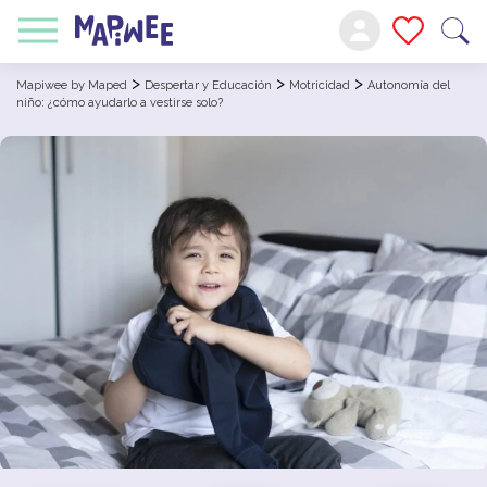
>
>
>
Mapiwee by Maped
Despertar y Educación
Motricidad
Autonomía del
niño: ¿cómo ayudarlo a vestirse solo?