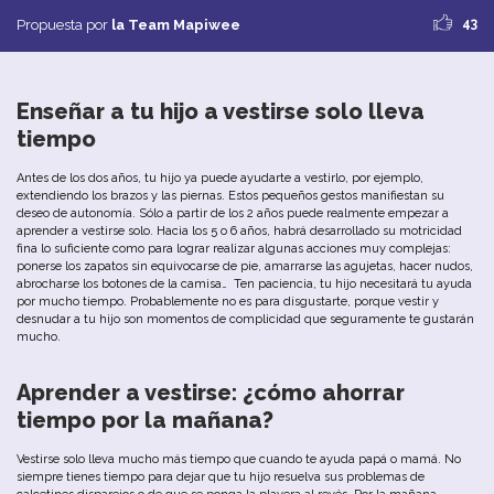
43
Propuesta por
la Team Mapiwee
Enseñar
a
tu
hijo
a
vestirse
solo
lleva
tiempo
Antes
de
los
dos
años
, t
u
hijo
ya
puede
ayudarte
a
vestirlo
,
por
ejemplo
,
extendiendo
los
b
razos
y
las
piernas
.
Estos
pequeños
gestos
manifiestan
su
deseo
de
autonomía
.
Sólo
a
partir
de
los
2
años
puede
realmente
empezar
a
aprender
a
vestirse
solo
.
Hacia
los
5
o
6
años
,
habrá
desarrollado
su
motricidad
fina
lo
suficiente
como
para
lograr
realizar
algunas
acciones
muy
complejas
:
ponerse
los
zapatos
sin
equivocarse
de
pie
, amarrarse las agujetas,
hacer
nudos
,
abrocharse los botones de la camisa… Ten p
aciencia
, t
u
hijo
necesitará
t
u
ayuda
por
mucho
tiempo
.
Probablemente
no
es
para
disgustarte
,
porque
vestir
y
desnudar
a
tu
hijo
son
momentos
de
complicidad
que
seguramente
te
gustarán
mucho
.
Aprender
a
vestirse
:
¿cómo
ahorrar
tiempo
por
la
mañana
?
Vestirse
s
olo
lleva
mucho
más
tiempo
que
cuando
te ayuda
papá
o
mamá
.
No
siempre
tienes
tiempo
para
dejar
que
tu
hijo
resuelva
sus
problemas
de