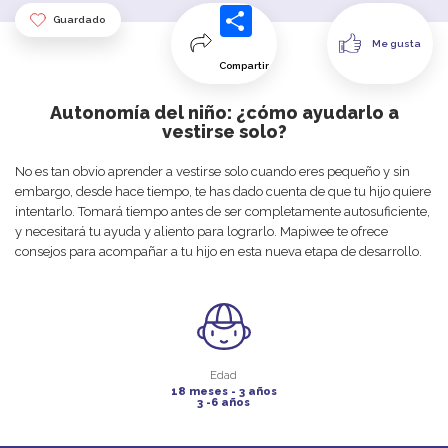
Guardado
Me gusta
Compartir
Autonomía del niño: ¿cómo ayudarlo a
vestirse solo?
No
es
tan
obvio
aprender
a
vestirse
solo
cuando
eres
pequeño y
sin
embargo
,
desde
hace
tiempo
, t
e
has
dado
cuenta
de
que
t
u
hijo
quiere
intentarlo
.
Tomará
tiempo
antes
de
ser
completamente
autosuficiente
,
y
necesitará tu
ayuda
y
aliento
para
lograrlo
.
Mapiwee
te
ofrece
consejos
para
acompañar
a
tu
hijo
en
esta
nueva
etapa
de
desarrollo
.
Edad
18 meses - 3 años
3 -6 años