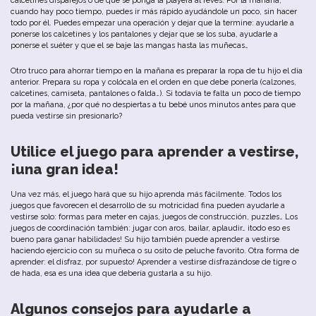
calcetines
disparejos
o
de que se ponga la playera al revés.
Por
la
mañana
,
cuando
hay poco tiempo,
puedes
ir
más
rápido
ayudándole
un
poco
,
sin
hacer
todo
por
él
.
Puedes
empezar
u
na
operación
y
dejar
que
la
termine
: ayudarle a
ponerse
los
calcetines
y
los
pantalones
y
dejar
que
se
los
suba
, ayudarle a
ponerse el suéter y que el se baje las mangas hasta las muñecas…
Otro
truco
para
ahorrar
tiempo
en
la
mañana
es
preparar
la
ropa
de
tu
hijo
el
día
anterior
.
Prepara
su
ropa
y
colócala
en
el
orden
en
que
debe
ponerla
(
calzones
,
calcetines
,
camiseta
,
pantalones
o
falda…
).
Si
todavía
te
falta
un
poco
de
tiempo
por
la
mañana
,
¿por
qué
no
despiertas
a
tu
b
ebé
u
nos
minutos
antes
para
que
pueda
vestirse
sin presionarlo
?
Utilice
el
juego
para
aprender
a
vestirse
,
¡u
na
gran
idea
!
Una
vez
más
,
el
juego
hará
que
su
hijo
aprenda
más
fácilmente
.
Todos
los
juegos
que
favorecen
el
desarrollo
de
su
motricidad
fina
pueden
ayudarle
a
vestirse
solo
:
formas
para
meter
en
cajas
,
juegos
de
construcción
,
puzzles…
Los
juegos
de
coordinación
también
:
jugar
con
aros
, b
ailar
, aplaudir… ¡
todo
eso
es
bu
eno
para
ganar
habilidades
!
Su
hijo
también
puede
aprender
a
vestirse
haciendo
ejercicio
con
su
muñeca
o
su
osito
de
peluche
favorito
.
Otra
forma
de
aprender
:
el
disfraz
,
por
supuesto
!
Aprender
a
vestirse
disfrazándose
de
tigre
o
de
hada
,
esa
es
u
na
idea
que
debería
gustarla a
su
hijo.
Algunos
consejos
para
ayudarle
a