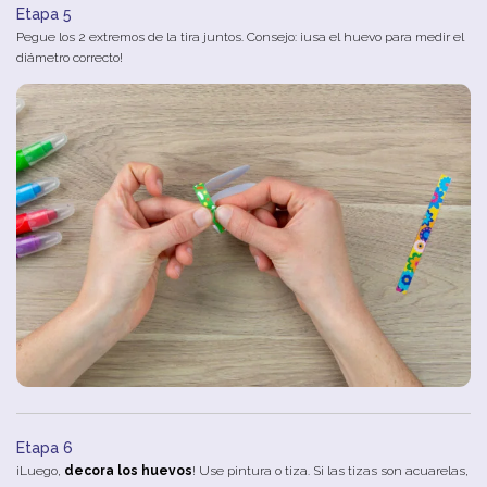
Etapa 5
Pegue los 2 extremos de la tira juntos. Consejo: ¡usa el huevo para medir el
diámetro correcto!
Etapa 6
¡Luego,
decora los huevos
! Use pintura o tiza. Si las tizas son acuarelas,