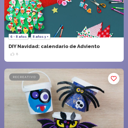
6 - 8 años
8 años y +
DIY Navidad: calendario de Adviento
8
RECREATIVO