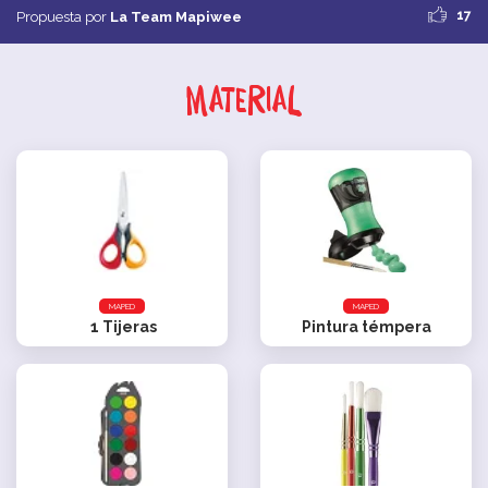
17
Propuesta por
La Team Mapiwee
Material
MAPED
MAPED
1
Tijeras
Pintura témpera