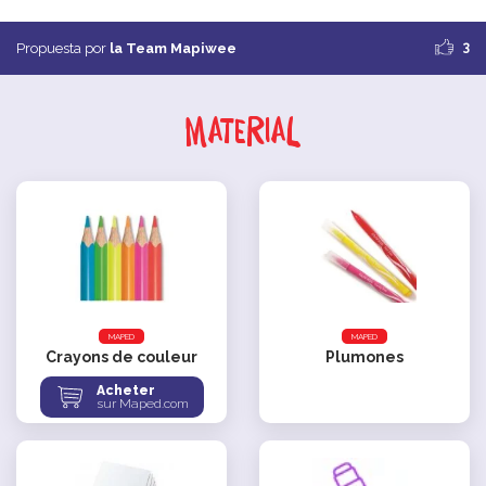
3
Propuesta por
la Team Mapiwee
Material
MAPED
MAPED
Crayons de couleur
Plumones
Acheter
sur Maped.com