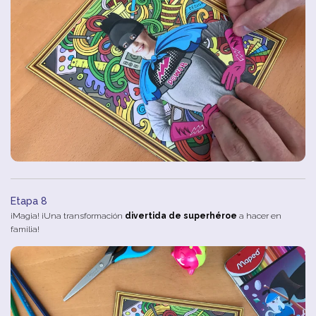
Etapa 8
¡Magia! ¡Una transformación
divertida de superhéroe
a hacer en
familia!