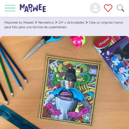
>
>
>
Mapiwee by Maped
Recreativo
DIY y Actividades
Crea un original marco
para foto para una familia de superhéroes