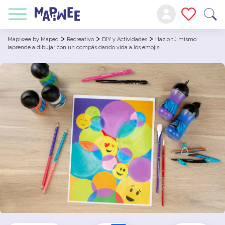
>
>
>
Mapiwee by Maped
Recreativo
DIY y Actividades
Hazlo tú mismo:
¡aprende a dibujar con un compás dando vida a los emojis!