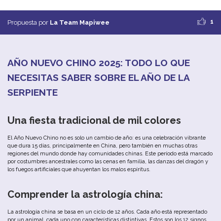
1
Propuesta por
La Team Mapiwee
AÑO NUEVO CHINO 2025: TODO LO QUE
NECESITAS SABER SOBRE EL AÑO DE LA
SERPIENTE
Una fiesta tradicional de mil colores
El Año Nuevo Chino no es solo un cambio de año: es una celebración vibrante
que dura 15 días, principalmente en China, pero también en muchas otras
regiones del mundo donde hay comunidades chinas. Este período está marcado
por costumbres ancestrales como las cenas en familia, las danzas del dragón y
los fuegos artificiales que ahuyentan los malos espíritus.
Comprender la astrología china:
La astrología china se basa en un ciclo de 12 años. Cada año está representado
por un animal, cada uno con características distintivas. Estos son los 12 signos