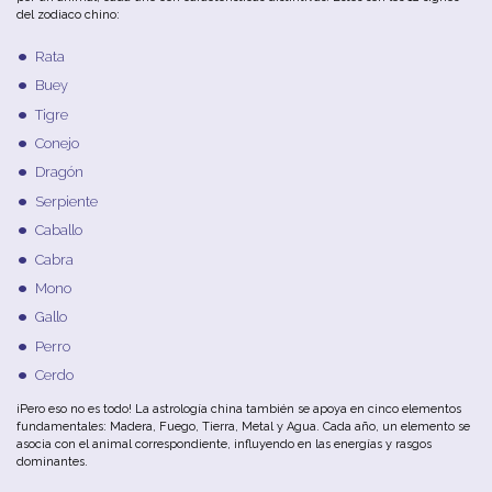
del zodiaco chino:
Rata
Buey
Tigre
Conejo
Dragón
Serpiente
Caballo
Cabra
Mono
Gallo
Perro
Cerdo
¡Pero eso no es todo! La astrología china también se apoya en cinco elementos
fundamentales: Madera, Fuego, Tierra, Metal y Agua. Cada año, un elemento se
asocia con el animal correspondiente, influyendo en las energías y rasgos
dominantes.