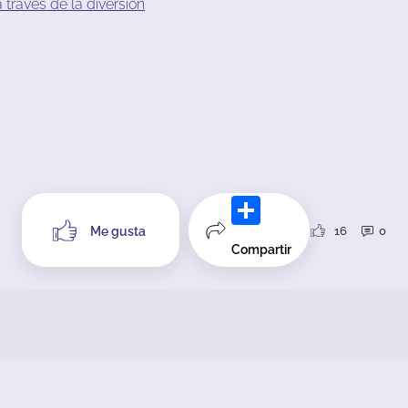
a
través
de
la
diversión
16
0
Me gusta
Compartir