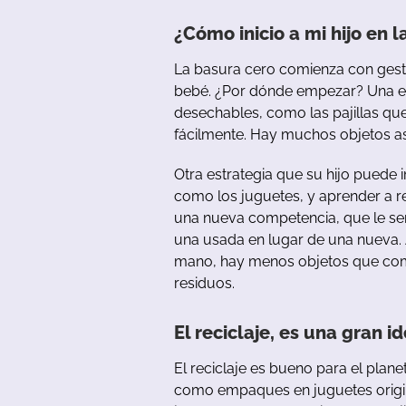
¿Cómo
inicio
a
mi
hijo
en
l
La
b
asura
cero
comienza
con
ges
b
ebé
.
¿Por
dónde
empezar
?
Una
e
desechables
,
como
las
pajillas
qu
fácilmente
.
Hay
muchos objetos as
Otra
estrategia
que
su
hijo
puede
como
los
juguetes
,
y
aprender
a
r
u
na
nueva
competencia
,
que
le
se
u
na
u
sada
en
lugar
de
u
na
nueva
.
mano
,
hay
menos
objetos
que
co
residuos
.
El reciclaje, es una gran 
El reciclaje
es
bu
eno
para
el
plane
como
empaques
en
juguetes
orig