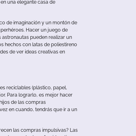
en
u
na
elegante
casa
de
co
de
imaginación
y
un
montón
de
uperhéroes
.
Hacer
un
juego
de
s
astronautas
pueden
realizar
un
os
hechos
con
latas
de
poliestireno
ades
de
ver
ideas
creativas
en
es
reciclables
(
plástico
,
papel
,
or
.
Para
lograrlo
,
es
mejor
hacer
hijos
de
las
compras
vez
en
cuando
,
tendrás
que
ir
a
u
n
recen
las
compras impulsivas
?
Las