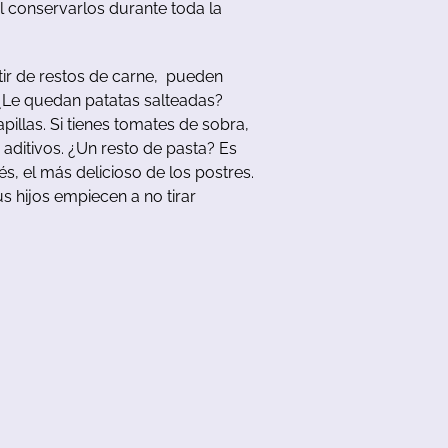
l
conservarlos
durante
toda
la
ir
de
restos
de
carne
,
pueden
¿Le
quedan
patatas
salteadas
?
apillas
.
Si
tienes
tomates
de
sobra
,
aditivos
.
¿Un
resto
de
pasta
?
Es
és
,
el
más
delicioso
de
los
postres
.
us
hijos
empiecen
a no tirar