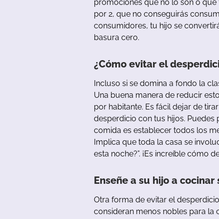
promociones
que
no
lo
son
o
que
por
2,
que
no
conseguirás
consum
consumidores
,
tu
hijo
se
convertir
basura cero.
¿Cómo
evitar
el
desperdic
Incluso
si
se
domina
a
fondo
la
cla
Una
bu
ena
manera
de
reducir
est
por
habitante
.
Es
fácil
dejar
de
tirar
desperdicio
con
tus
hijos
.
Puedes
comida
es
establecer
todos
los
m
Implica
que
toda
la
casa
se
involu
esta
noche
?”
.
¡Es
increíble
cómo
d
Enseñe a su hijo a cocinar 
Otra
forma
de
evitar
el
desperdici
consideran
menos
nobles para la 