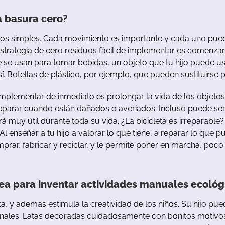
a basura cero
?
tos
simples
.
Cada
movimiento
es
importante
y
cada
u
no
pue
strategia
de
cero
residuos
fácil
de
implementar es
comenzar
e
se
u
san
para
tomar
b
ebidas
,
un
objeto
que
tu
hijo
puede
u
í.
Botellas
de
plástico
,
por
ejemplo
,
que
pueden
sustituirse
p
implementar
de
inmediato
es
prolongar
la
vida
de
los
objetos
eparar
cuando
están
dañados
o
averiados
.
Incluso
puede
se
rá
muy
útil
durante
toda
su
vida
.
¿La
b
icicleta
es
irreparable
Al
enseñar
a
tu
hijo
a
valorar
lo
que
tiene
,
a
reparar
lo
que
p
mprar
,
fabricar
y
reciclar
,
y
le
permite
poner
en
marcha
,
poco
idea para inventar actividades manuales ecológ
ta
,
y
además
estimula
la
creatividad
de
los
niños
.
Su
hijo
pue
inales
.
Latas
decoradas
cuidadosamente
con
b
onitos
motivo