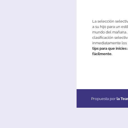
La
selección
selecti
a
su
hijo
para
un
esti
mundo
del
mañana
.
clasificación
selectiv
inmediatamente
los
tips
para
que
inicies
fácilmente
.
Propuesta por
la Te