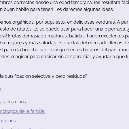
mbres
correctas
desde
u
na
edad
temprana
,
les
resultará
fáci
n
bu
en
hábito
para
tener!
Les
daremos
algunas
ideas
.
banos
orgánicos
,
por
supuesto
,
en
deliciosas
verduras
.
A
part
resto
de
ratatouille
se
puede
u
sar
para
hacer
u
na
piperrada
.
cia
!
Frutas
demasiado
maduras
, batidas,
hacen
excelentes
p
ho
mejores
y
más
saludables
que
las
del
mercado
,
llenas
de
El
pan o la brioche
son
los
ingredientes
b
ásicos
del pan franc
edes
imaginar
para
cocinar
sin
desperdiciar
y
ayudar
a
que
t
la
clasificación
selectiva
y
cero
residuos
?
:
ara
los
niños
cológica
de
la
familia
aciones