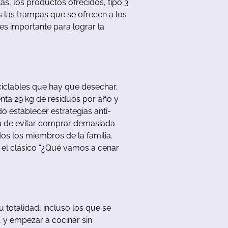
tas
,
los
productos
ofrecidos
,
tipo
3
s
las
trampas
que
se
ofrecen
a
los
es
importante
para
lograr
la
ciclables
que
hay
que
desechar
.
nta
29
kg
de
residuos
por
año
y
do
establecer
estrategias
anti-
a
de
evitar
comprar
demasiada
dos
los
miembros
de
la
familia
.
el
clásico
“
¿Qué
vamos
a
cenar
u
totalidad
,
incluso
los
que
se
,
y
empezar
a
cocinar
sin