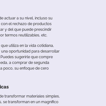
de
actuar
a
su
nivel
,
incluso
su
con
el
rechazo
de
productos
sar
y
del
que
puede
prescindir
or
termos
reutilizables
,
etc
.
que
u
tiliza
en
la
vida
cotidiana
,
r
u
na
oportunidad
para
desarrollar
?
Puedes
sugerirle
que
compre
ueda
,
a
comprar
de
segunda
a
poco
,
su
enfoque
de
cero
icas
de
transformar
materiales
simples
,
s
,
se
transforman
en
un
magnífico