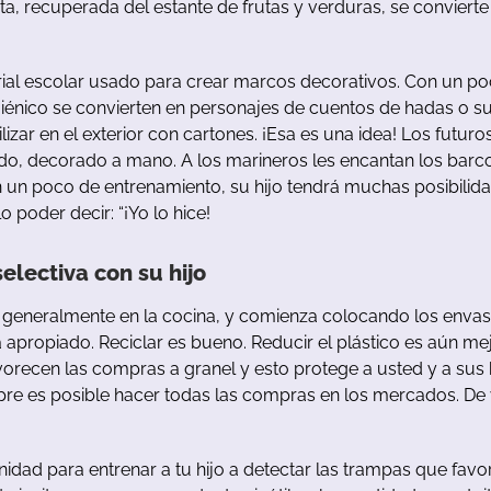
ita
,
recuperada
del
estante
de
frutas
y
verduras
,
se
convierte
ial
escolar
u
sado
para
crear
marcos
decorativos
.
Con
un
po
giénico
se
convierten
en
personajes
de
cuentos
de
hadas
o
s
lizar
en
el
exterior con cartones.
¡Esa
es
u
na
idea
!
Los
futuro
do
,
decorado
a
mano
.
A
los marineros
les
encantan
los
b
arc
n
un
poco
de
entrenamiento
,
su
hijo
tendrá
muchas
posibilid
lo
poder
decir
: “
¡Yo
lo
hice
!
selectiva
con
su
hijo
generalmente
en
la
cocina
,
y
comienza
colocando
los
envas
a
apropiado
.
Reciclar
es
bu
eno
.
Reducir
el
plástico
es
aún
mej
vorecen
las
compras
a
granel
y
esto protege
a
u
sted
y
a
sus
pre
es
posible
hacer
todas
las
compras
en
los
mercados
.
De
nidad
para
entrenar
a
tu
hijo
a
detectar
las
trampas
que
favo