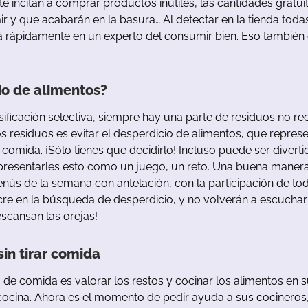
te
incitan
a
comprar
productos
inútiles
,
las
cantidades
gratui
ir
y
que
acabarán
en
la
b
asura
…
Al
detectar
en
la
tienda
toda
á
rápidamente
en
un
experto
del
consumir
b
ien
.
Eso
también
io
de
alimentos
?
sificación
selectiva
,
siempre
hay
u
na
parte
de
residuos
no
re
os
residuos
es
evitar
el
desperdicio
de
alimentos
,
que
represe
comida
.
¡Sólo
tienes
que
decidirlo
!
Incluso
puede
ser
diverti
presentarles
esto
como
un
juego
,
un
reto
.
Una
bu
ena
maner
enús
de
la
semana
con
antelación
,
con
la
participación
de
to
cre
en
la
b
úsqueda
de
desperdicio
,
y
no
volverán
a
escuchar
escansan
las
orejas
!
sin tirar comida
o
de
comida
es
valorar
los
restos
y
cocinar
los
alimentos
en
s
cocina
.
Ahora
es
el
momento
de
pedir
ayuda
a
sus
cocineros