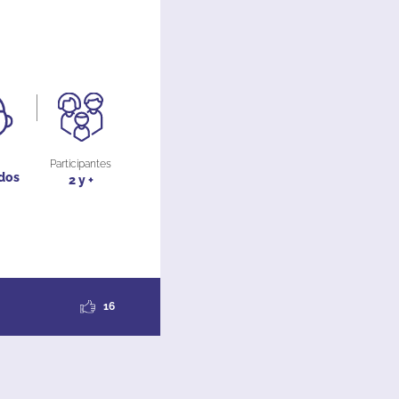
Participantes
dos
2 y +
16