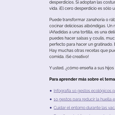
desperdicios
.
Si
adoptan
las
costu
vida
.
¡El
cero
desperdicio
es
sólo
u
Puede
transformar
zanahoria
o
rá
cocinar
deliciosas
albóndigas
.
Un
¡Añadidas
a
u
na
tortilla
,
es
u
na
deli
puedes
hacer
salsas
y
coulis
,
muc
perfecto
para
hacer
un
gratinado
.
Hay
muchas
otras
recetas
que
pu
comida
.
¡Sé
creativo
!
Y
u
sted
,
¿cómo
enseña
a
sus
hijos
Para aprender más sobre el tema
Infografía
10
gestos
ecológicos
p
10
gestos
para
reducir
la
huella
e
Cuidar
el
entorno
durante
las
vac