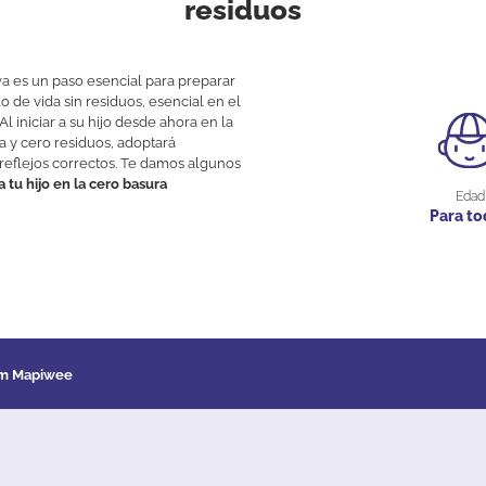
residuos
va
es
un
paso
esencial
para
preparar
lo
de
vida
sin
residuos
,
esencial
en
el
Al
iniciar
a
su
hijo
desde
ahora
en
la
a
y
cero
residuos
,
adoptará
reflejos
correctos
.
Te
damos
algunos
a
tu
hijo
en
la
cero basura
Edad
Para to
am Mapiwee