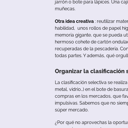
jarrón
o
bote para
lápices
.
Una
caj
muñecas.
Otra idea creativa
:
reutilizar
mater
habilidad
, unos
rollos
de
papel
hi
memoria
gigante
, que se pueda uti
hermoso
cohete
de
cartón
ondula
recuperadas
de la pescaderia.
Co
todas
partes
.
Y
además
,
qué
orgul
Organizar
la
clasificación
La
clasificación
selectiva
se
realiza
metal
,
vidrio
…
)
en
el bote
de
b
asur
compras
en
los
mercados
,
que
fa
impulsivas.
Sabemos
que
no
siem
súper mercado.
¿Por
qué
no
aprovechas
la
oportu