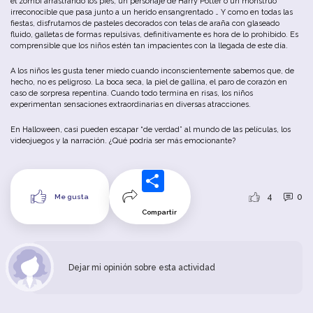
el zombi arrastrando los pies, un personaje de Harry Potter o un monstruo
irreconocible que pasa junto a un herido ensangrentado … Y como en todas las
fiestas, disfrutamos de pasteles decorados con telas de araña con glaseado
fluido, galletas de formas repulsivas, definitivamente es hora de lo prohibido. Es
comprensible que los niños estén tan impacientes con la llegada de este día.
A los niños les gusta tener miedo cuando inconscientemente sabemos que, de
hecho, no es peligroso. La boca seca, la piel de gallina, el paro de corazón en
caso de sorpresa repentina. Cuando todo termina en risas, los niños
experimentan sensaciones extraordinarias en diversas atracciones.
En Halloween, casi pueden escapar “de verdad” al mundo de las películas, los
videojuegos y la narración. ¿Qué podría ser más emocionante?
4
0
Me gusta
Compartir
Dejar mi opinión sobre esta actividad