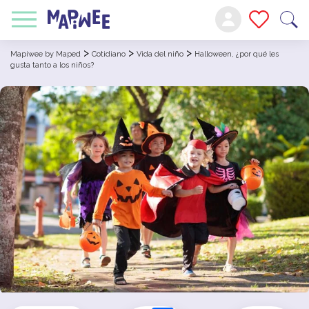
>
>
>
Mapiwee by Maped
Cotidiano
Vida del niño
Halloween, ¿por qué les
gusta tanto a los niños?