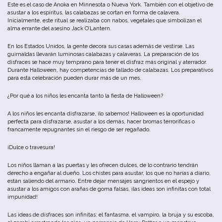
Este es el caso de Anoka en Minnesota o Nueva York. También con el objetivo de
asustar a los espíritus, las calabazas se cortan en forma de calavera.
Inicialmente, este ritual se realizaba con nabos, vegetales que simbolizan el
alma errante del asesino Jack O’Lantern.
En los Estados Unidos, la gente decora sus casas además de vestirse. Las
guirnaldas llevarán luminosas calabazas y calaveras. La preparación de los
disfraces se hace muy temprano para tener el disfraz más original y aterrador.
Durante Halloween, hay competencias de tallado de calabazas. Los preparativos
para esta celebración pueden durar más de un mes.
¿Por qué a los niños les encanta tanto la fiesta de Halloween?
A los niños les encanta disfrazarse, ¡lo sabemos! Halloween es la oportunidad
perfecta para disfrazarse, asustar a los demás, hacer bromas terroríficas o
francamente repugnantes sin el riesgo de ser regañado.
¡Dulce o travesura!
Los niños llaman a las puertas y les ofrecen dulces, de lo contrario tendrán
derecho a engañar al dueño. Los chistes para asustar, los que no harías a diario,
están saliendo del armario. Entre dejar mensajes sangrientos en el espejo y
asustar a los amigos con arañas de goma falsas, ¡las ideas son infinitas con total
impunidad!
Las ideas de disfraces son infinitas: el fantasma, el vampiro, la bruja y su escoba,