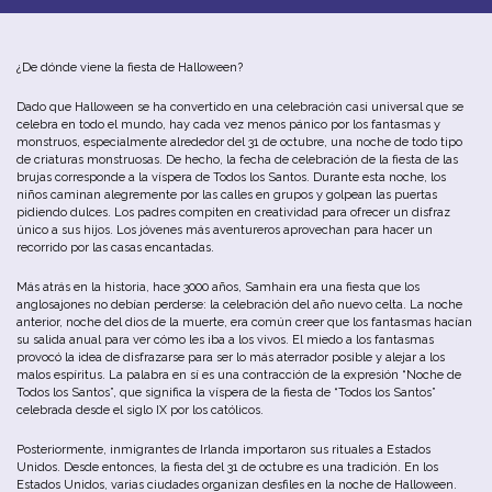
¿De dónde viene la fiesta de Halloween?
Dado que Halloween se ha convertido en una celebración casi universal que se
celebra en todo el mundo, hay cada vez menos pánico por los fantasmas y
monstruos, especialmente alrededor del 31 de octubre, una noche de todo tipo
de criaturas monstruosas. De hecho, la fecha de celebración de la fiesta de las
brujas corresponde a la víspera de Todos los Santos. Durante esta noche, los
niños caminan alegremente por las calles en grupos y golpean las puertas
pidiendo dulces. Los padres compiten en creatividad para ofrecer un disfraz
único a sus hijos. Los jóvenes más aventureros aprovechan para hacer un
recorrido por las casas encantadas.
Más atrás en la historia, hace 3000 años, Samhain era una fiesta que los
anglosajones no debían perderse: la celebración del año nuevo celta. La noche
anterior, noche del dios de la muerte, era común creer que los fantasmas hacían
su salida anual para ver cómo les iba a los vivos. El miedo a los fantasmas
provocó la idea de disfrazarse para ser lo más aterrador posible y alejar a los
malos espíritus. La palabra en sí es una contracción de la expresión “Noche de
Todos los Santos”, que significa la víspera de la fiesta de “Todos los Santos”
celebrada desde el siglo IX por los católicos.
Posteriormente, inmigrantes de Irlanda importaron sus rituales a Estados
Unidos. Desde entonces, la fiesta del 31 de octubre es una tradición. En los
Estados Unidos, varias ciudades organizan desfiles en la noche de Halloween.