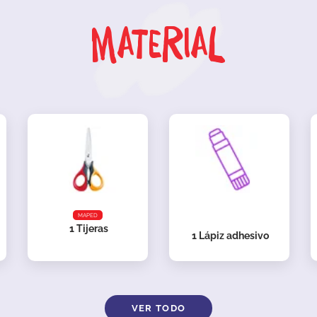
Material
MAPED
1
Tijeras
1
Lápiz adhesivo
VER TODO