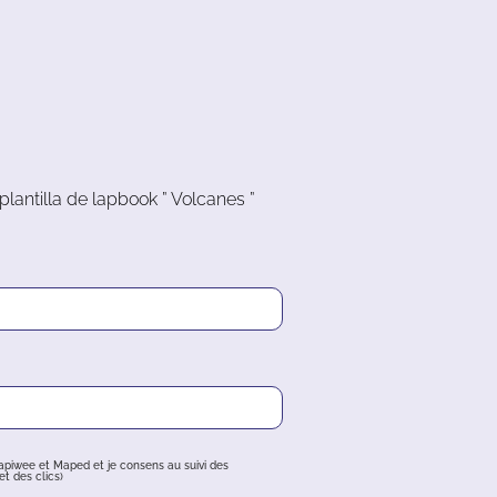
lantilla de lapbook ” Volcanes ”
apiwee et Maped et je consens au suivi des
t des clics)