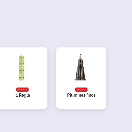
MAPED
MAPED
1
Regla
Plumines finos