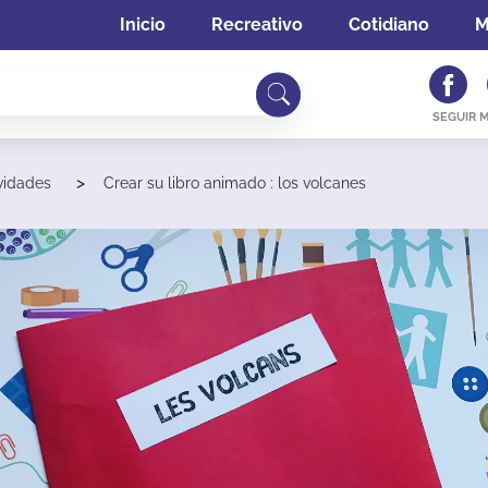
Inicio
Recreativo
Cotidiano
M
SEGUIR 
>
ividades
Crear su libro animado : los volcanes