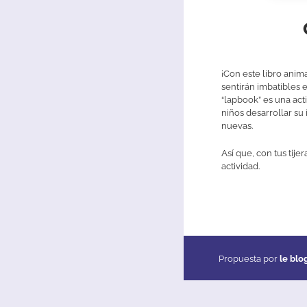
¡Con este libro anim
sentirán imbatibles 
“lapbook” es una acti
niños desarrollar su
nuevas.
Así que, con tus tije
actividad.
Propuesta por
le blo