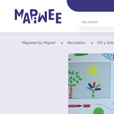
>
>
Mapiwee by Maped
Recreativo
DIY y Act