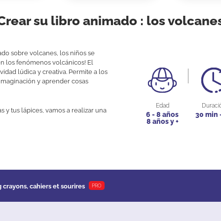
Crear su libro animado : los volcane
ado sobre volcanes, los niños se
en los fenómenos volcánicos! El
vidad lúdica y creativa. Permite a los
 imaginación y aprender cosas
Edad
Duraci
ras y tus lápices, vamos a realizar una
6 - 8 años
30 min 
8 años y +
g crayons, cahiers et sourires
PRO