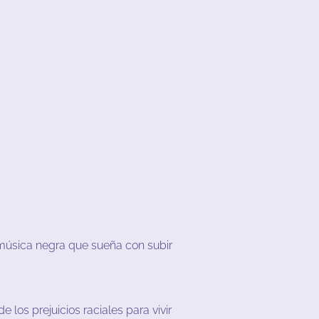
música
negra
que
sueña
con
subir
de
los
prejuicios
raciales
para
vivir