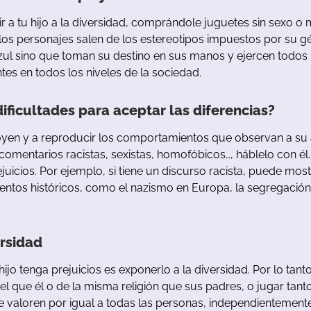
ir
a
tu
hijo
a
la
diversidad
,
comprándole
juguetes sin sexo
o
los
personajes
salen
de
los
estereotipos
impuestos
por
su
g
zul
sino
que
toman
su
destino
en
sus
manos
y
ejercen
todos
ntes
en
todos
los
niveles
de
la
sociedad
.
dificultades
para
aceptar
las
diferencias
?
oyen
y
a
reproducir
los
comportamientos
que
observan
a
su
comentarios
racistas
,
sexistas
,
homofóbicos
…
,
háblelo
con
él
juicios
.
Por
ejemplo
,
si
tiene
un
discurso
racista
,
puede
most
entos
históricos
,
como
el
nazismo
en
Europa
,
la
segregación
rsidad
hijo
tenga
prejuicios
es
exponerlo
a
la
diversidad
.
Por
lo
tant
el
que
él
o
de
la
misma
religión
que
sus
padres
,
o
jugar
tant
e
valoren
por
igual
a
todas
las
personas
,
independientement