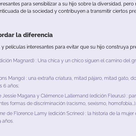
eresantes
para
sensibilizar
a
su
hijo
sobre
la
diversidad
,
pero
nticuada
de
la
sociedad
y
contribuyen
a
transmitir
ciertos
pre
ordar
la
diferencia
s
y
películas
interesantes
para
evitar
que
su
hijo
construya
pr
dición Magnard) :
Una
chica
y
un
chico
siguen
el
camino
del
g
ons Mango) : u
na
extraña
criatura
,
mitad
pájaro
,
mitad gato
,
do
s
6
años
;
 Jessie Magana y Clémence Lallemand (edición Fleurus) :
pa
entes
formas
de
discriminación
(
racismo
,
sexismo
,
homofobia…
)
sme
de Florence Lamy (edición Scrineo) :
la
historia
de
la
mujer
9
años
.