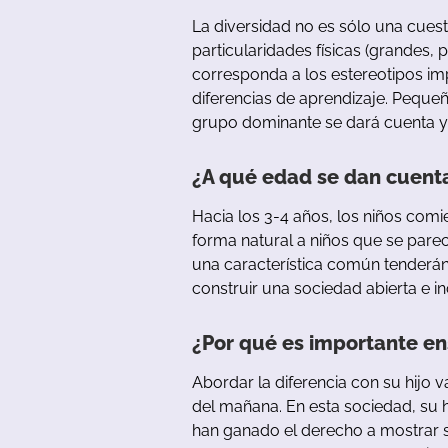
La
diversidad
no
es
sólo
u
na
cuest
particularidades
físicas
(
grandes
,
p
corresponda
a
los
estereotipos
im
diferencias
de
aprendizaje
.
Peque
grupo
dominante
se
dará
cuenta
y
¿A qué edad se
dan
cuent
Hacia
los
3-4
años
,
los
niños
comi
forma
natural
a
niños
que
se
pare
u
na
característica
común
tenderá
construir
u
na
sociedad
abierta
e
i
¿Por
qué
es
importante
en
Abordar
la
diferencia
con
su
hijo
v
del
mañana
.
En
esta
sociedad
,
su
han
ganado
el
derecho
a
mostrar