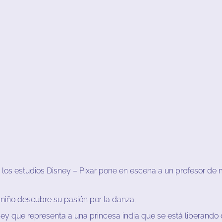
los
estudios
Disney
–
Pixar
pone
en
escena
a
un
profesor
de
niño
descubre su
pasión
por
la
danza
;
ney
que
representa
a
u
na
princesa
india
que
se
está
liberando