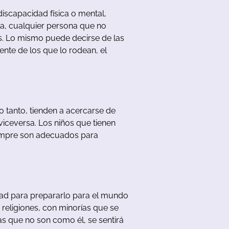
discapacidad
física
o
mental
,
va
,
cualquier
persona
que
no
s
.
Lo
mismo
puede
decirse
de
las
rente
de
los
que
lo
rodean
,
el
lo
tanto
,
tienden
a
acercarse
de
viceversa
.
Los
niños
que
tienen
empre
son
adecuados
para
dad
para
prepararlo
para
e
l
mundo
religiones
,
con
minorías
que
se
as
que
no
son
como
él
,
se
sentirá