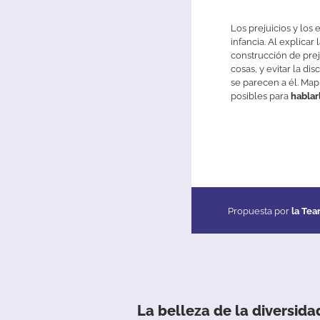
Los
prejuicios
y
los
e
infancia
.
Al
explicar
construcción
de
prej
cosas
,
y
evitar
la
dis
se
parecen
a
él
.
Map
posibles
para
hablar
Propuesta por
la Te
La
b
elleza
de
la
diversida