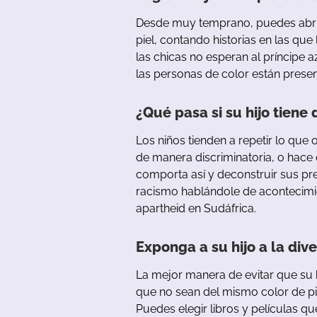
Desde
muy
temprano
,
puedes
abr
piel
,
contando
historias
en
las
que
las
chicas
no
esperan
al
príncipe
a
las
personas
de
color
están
prese
¿Qué
pasa
si
su
hijo
tiene
Los
niños
tienden
a
repetir
lo
que
de
manera
discriminatoria
,
o
hace
comporta
así
y
deconstruir
sus
pre
racismo
hablándole
de
acontecimi
apartheid
en
Sudáfrica
.
Exponga
a
su
hijo
a
la
dive
La
mejor
manera
de
evitar
que
su
que
no
sean
del
mismo
color
de
pi
Puedes
elegir
libros
y
películas
qu