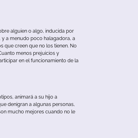
obre
alguien
o
algo
,
inducida
por
,
y
a
menudo
poco
halagadora
,
a
os
que
creen
que
no
los
tienen
.
No
Cuanto
menos
prejuicios
y
articipar
en
el
funcionamiento
de
la
otipos
,
animará
a
su
hijo
a
que
denigran
a
algunas
personas
,
son
mucho
mejores
cuando
no
le