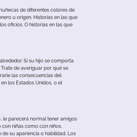
muñecas
de
diferentes
colores
de
énero
u
origen
.
Historias
en
las
que
los
oficios
.
O
historias
en
las
que
alrededor
.
Si
su
hijo
se
comporta
.
Trate
de
averiguar
por
qué
se
rarle
las
consecuencias
del
en
los
E
stados
Unidos
,
o
el
o
,
le
parecerá
normal
tener
amigos
o
con
niñas
como
con
niños
.
e
de
su
apariencia
o
habilidad
.
Los