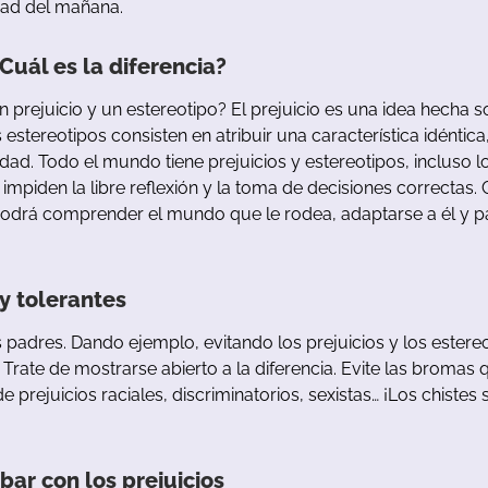
dad
del
mañana
.
Cuál
es
la
diferencia
?
n
prejuicio
y
un
estereotipo
?
El
prejuicio
es
u
na
idea
hecha
s
s
estereotipos
consisten
en
atribuir
u
na
característica
idéntica
dad
.
Todo
el
mundo
tiene
prejuicios
y
estereotipos
,
incluso
l
impiden
la
libre
reflexión
y
la
toma
de
decisiones
correctas
.
odrá
comprender
el
mundo
que
le
rodea
,
adaptarse
a
él
y
p
y
tolerantes
s
padres
.
Dando
ejemplo
,
evitando
los
prejuicios
y
los
estere
.
Trate
de
mostrarse
abierto
a
la
diferencia
.
Evite
las
b
romas
de
prejuicios
raciales
,
discriminatorios
,
sexistas
…
¡Los
chistes
bar
con
los
prejuicios