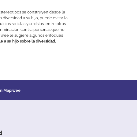
stereotipos
se
construyen
desde
la
la
diversidad
a
su
hijo
,
puede
evitar
la
uicios
racistas
y
sexistas
,
entre
otras
criminación
contra
personas
que
no
iwee
le
sugiere
algunos
enfoques
le
a
su
hijo
sobre
la
diversidad
.
am Mapiwee
d