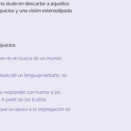
no
dude
en
descartar
a
aquellos
juicios
y
u
na
visión
estereotipada
ejuicios
:
ran
río
en
bu
sca
de
un
mundo
tado
de
un
lenguaje
extraño
,
se
ra
responder
con
humor
a
las
.
A
partir
de
los
6
años
.
que
se
opuso
a
la
segregación
en