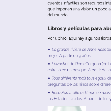
cuentos
infantiles
son
recursos
int
que
imponen
u
na
visión
un
poco
a
del
mundo
.
Libros
y
películas
para
ab
Por
último
,
aquí
hay
algunos
libro
La grande rivière de Anne Ross
(e
mejor
.
A
partir
de
9
años
;
L’oizochat
de Rémi Corgeon (éditi
estrelló
en
un
b
osque
.
A
partir
de
lo
Tous différents mais tous égaux
de
preguntas
de
los
niños
sobre
difer
Rosa Parks, elle a dit non au raci
los
Estados
Unidos
.
A
partir
de
los