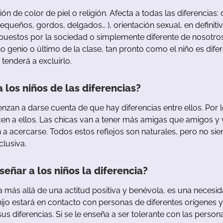
ión
de
color
de
piel
o
religión
.
Afecta
a
todas
las
diferencias
:
equeños
,
gordos
,
delgados…
),
orientación
sexual
,
en
definiti
puestos
por
la
sociedad
o
simplemente
diferente
de
nosotro
ño
genio
o
último
de
la
clase
,
tan
pronto
como
el
niño
es
dife
tenderá
a
excluirlo
.
a
los
niños
de
las
diferencias
?
enzan
a
darse
cuenta
de
que
hay
diferencias
entre
ellos
.
Por
cen
a
ellos
.
Las
chicas
van
a
tener
más
amigas
que
amigos
y
n
a
acercarse
.
Todos
estos
reflejos
son
naturales
,
pero
no
si
nclusiva
.
señar
a
los
niños
la
diferencia
?
a
más
allá
de
u
na
actitud
positiva
y
b
enévola
,
es
u
na
necesi
hijo
estará
en
contacto
con
personas
de
diferentes
orígenes
y
sus
diferencias
.
Si
se
le
enseña
a
ser
tolerante
con
las
person