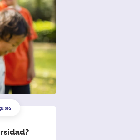
gusta
ersidad?