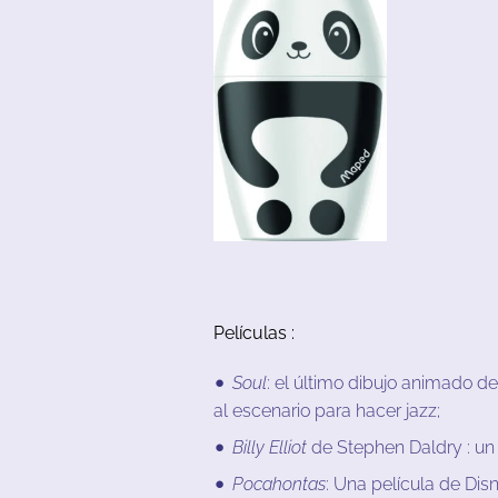
Películas :
Soul
:
el
último
dibujo
animado
de
al
escenario
para
hacer
jazz
;
Billy Elliot
de Stephen Daldry :
un
Pocahontas
:
Una película de
Dis