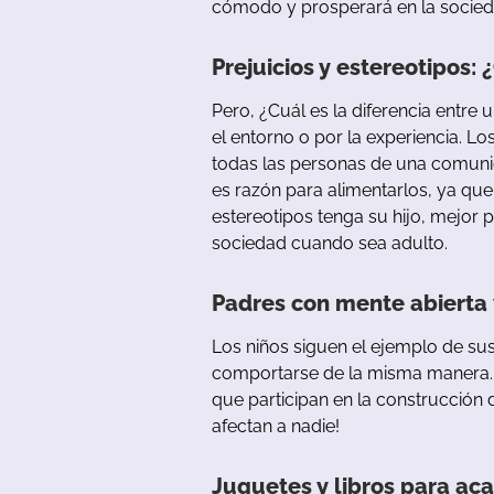
cómodo
y
prosperará
en
la
socie
Prejuicios
y
estereotipos
:
¿
Pero
,
¿Cuál
es
la
diferencia
entre
u
el
entorno
o
por
la
experiencia
.
Lo
todas
las
personas
de
u
na
comuni
es
razón
para
alimentarlos
,
ya
que
estereotipos
tenga
su
hijo
,
mejor
p
sociedad
cuando
sea
adulto
.
Padres con mente abierta
Los
niños
siguen
el
ejemplo
de
su
comportarse
de
la
misma
manera
que
participan
en
la
construcción
afectan
a
nadie
!
Juguetes
y
libros
para
aca