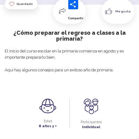
Guardado
Me gusta
Compartir
¿Cómo preparar el regreso a clases a la
primaria?
El
inicio
del
curso
escolar
en
la
primaria
comienza
en
agosto
y
es
importante
prepararlo
b
ien
.
Aquí
hay
algunos
consejos
para
un
exitoso
año
de primaria
.
Edad
Participantes
8 años y +
Individual