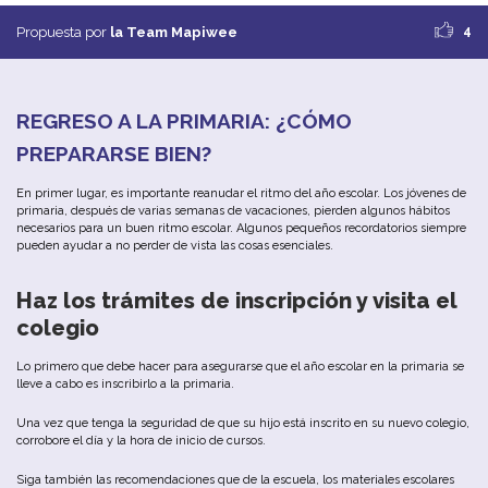
4
Propuesta por
la Team Mapiwee
REGRESO
A LA PRIMARIA
:
¿CÓMO
PREPARARSE
B
IEN
?
En
primer
lugar
,
es
importante
reanudar
el
ritmo
del
año
escolar.
Los
jóvenes
de
primaria
,
después
de
varias
semanas
de
vacaciones
,
pierden
algunos
hábitos
necesarios
para un buen
ritmo
escolar
.
Algunos
pequeños
recordatorios
siempre
pueden
ayudar
a
no
perder
de
vista
las
cosas
esenciales
.
Haz
los
trámites
de
inscripción
y
visita
el
colegio
Lo
primero
que
debe
hacer
para
asegurarse
que
el
año
escolar
en
la
primaria
se
lleve
a
cabo
es inscribirlo a la primaria.
Una
vez
que
tenga
la
seguridad
de
que
su
hijo
está
inscrito
en
su
nuevo
colegio
,
corrobore
el
día
y
la
hora
de
inicio de cursos
.
Siga también
las
recomendaciones que de la escuela
,
los
materiales
escolares