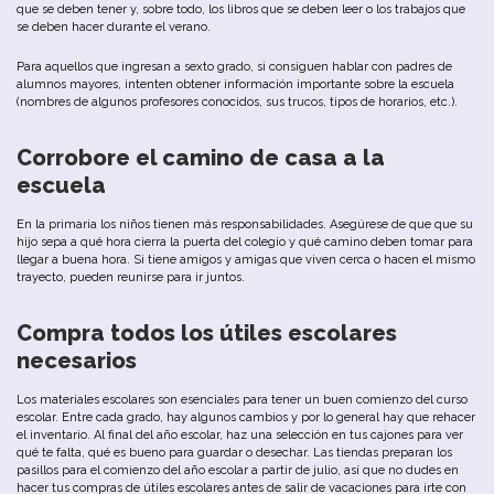
que
se
deben
tener
y,
sobre
todo
,
los
libros
que
se
deben
leer
o
los
trabajos
que
se
deben
hacer
durante
el
verano
.
Para
aquellos
que
ingresan
a
sexto
grado
,
si
consiguen
hablar
con
padres
de
alumnos
mayores
,
intenten
obtener
información
importante
sobre
la
escuela
(
nombres
de
algunos
profesores
conocidos
,
sus
trucos
,
tipos
de
horarios
,
etc
.
).
Corrobore el camino de casa a la
escuela
En la primaria
los
niños
tienen
más
responsabilidades.
Asegúrese
de
que
que
su
hijo
sepa
a
qué
hora
cierra
la
puerta
del
colegio
y
qué
camino
deben
tomar
para
llegar
a
bu
ena hora. Si t
iene
amigos
y
amigas
que
viven cerca o
hacen
el
mismo
trayecto
,
pueden
reunirse
para
ir
juntos
.
Compra
todos
los
útiles escolares
necesarios
Los m
ateriales
escolares son
esenciales
para
tener un bu
en
comienzo
del
curso
escolar
.
Entre
cada grado,
hay
algunos
cambios
y
por
lo
general
hay
que
rehacer
el
inventario
.
Al
final
del
año
escolar
,
haz
u
na
selección
en
tus
cajones
para
ver
qué
te
falta
,
qué
es
bu
eno
para
guardar
o
desechar
.
Las
tiendas
preparan
los
pasillos
para
el
comienzo
del
año
escolar
a
partir
de
julio
,
así
que
no
dudes
en
hacer
tus
compras
de
útiles
escolares
antes
de
salir
de
vacaciones
para
irte
con