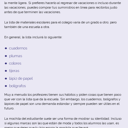
la
mente
ligera
.
Si
prefieres
hacerlo
al
regresar
de
vacaciones
o
incluso
durante
las
vacaciones
,
puedes
comprar
tus
suministros
en
línea
para
recibirlos
justo
antes de que terminen las vacaciones.
La
lista
de
materiales
escolares
para
el
colegio
varía
de
un
grado
a
otro
; p
ero
también
de
u
na
escuela
a
otra
.
En
general
,
la
lista
incluirá
lo siguiente
:
cuadernos
plumas
colores
tijeras
lápiz de papel
bolígrafos
Muy
a
menudo
los
profesores
tienen
sus
hábitos
y
piden
cosas
que
tienen
poco
que
ver
con
la
lista
que da la escuela.
Sin
embargo
,
los
cuadernos
, b
olígrafos
y
lápices de papel
son
u
na
demanda
estándar
y
siempre
pueden
ser
útiles
en
el
futuro
.
La mochila
del
estudiante
suele
ser
u
na
forma
de
mostrar
su
identidad
.
Incluso
si
algunas
marcas
son las que están de moda y todos los alumnos las usan, es
mejor que dejes que tu hijo escoja la mochila que llevará.