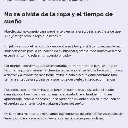
No
se
olvide
de
la
ropa
y
el tiempo de
sueño
Nuestro
último
consejo
para
prepararse
b
ien
para la escuela
:
asegúrese
de
que
su
hijo
tenga
toda
la
ropa
que
necesita
.
En
julio
y
agosto
,
el
período
de descuentos
es
ideal
por s
i
faltan
prendas
de
vestir
indispensables
para
la
educación
de
su
hijo
(
por
ejemplo
,
ropa
deportiva
o
ropa
especial
si
su
hijo
está
en
un
colegio
privado
).
Por
último
,
recordemos
que
es
importante
dormir
temprano
para
levantarse
fácilmente
por
la
mañana
.
Si
durante
las
vacaciones
su
hijo
se
ha
acostumbrado
a
dormir
y
a
levantarse
más
tarde
,
revise
la
hora
a
la
que
debe
acostarse
u
na
semana
antes
de
la
escuela
para
que
no
se
despierte
cansado el primer día
.
Respecto a eso
,
también
hay
que
tener
en
cuenta
que
a
esa
edad
el
sueño
garantiza
un
bu
en
crecimiento
, u
na
bu
ena
salud
,
pero
también
un
bu
en
aprendizaje
,
porque
las
cosas
que
se
aprenden
durante
el
día
se
introducen
en
el
cerebro
durante
la
noche
y
algunas
fases
del
sueño
.
De la misma manera
,
la
noche antes
del
comienzo
del
año
escolar
,
asegúrate
de
tener todo bien preparado, a
sí
evitarás
el
estrés
del regreso a clases.