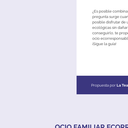
¿Es posible combina
pregunta surge cuand
posible disfrutar de
ecológicas sin dañar
conseguirlo, te pro
ocio ecorresponsable
¡Sigue la guía!
Propuesta por
La Te
OCIO FAMILIAR ECO