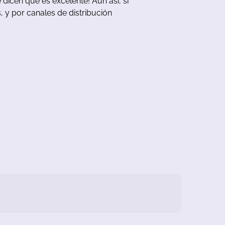
 dicen que es excelente! Aun así, si
, y por canales de distribución