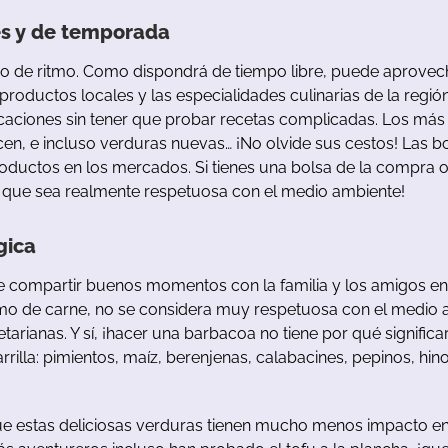
s y de temporada
 de ritmo. Como dispondrá de tiempo libre, puede aprovec
 productos locales y las especialidades culinarias de la reg
vacaciones sin tener que probar recetas complicadas. Los m
n, e incluso verduras nuevas… ¡No olvide sus cestos! Las bo
oductos en los mercados. Si tienes una bolsa de la compra o 
s que sea realmente respetuosa con el medio ambiente!
gica
 compartir buenos momentos con la familia y los amigos en 
o de carne, no se considera muy respetuosa con el medio a
etarianas. Y sí, ¡hacer una barbacoa no tiene por qué signifi
rrilla: pimientos, maíz, berenjenas, calabacines, pepinos, hi
ue estas deliciosas verduras tienen mucho menos impacto en