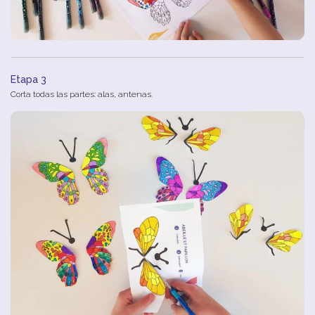
Etapa 3
Corta
todas
las
partes
:
alas
,
antenas
.