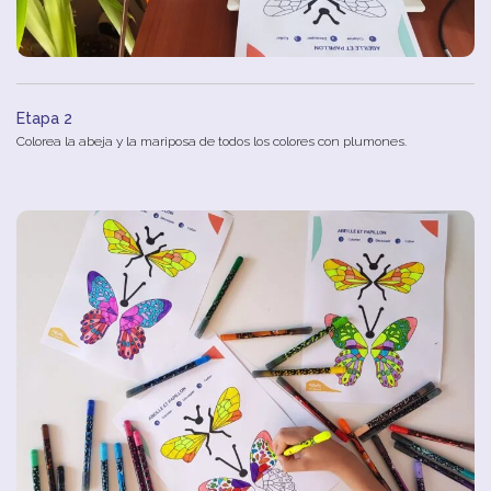
Etapa 2
Colorea
la
abeja
y
la
mariposa
de
todos
los
colores
con plumones
.