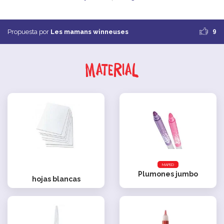
9
Propuesta por
Les mamans winneuses
Material
MAPED
Plumones jumbo
hojas blancas