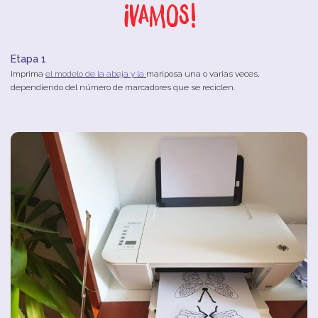
¡Vamos!
Etapa 1
Imprima
el
modelo
de
la
abeja
y
la
mariposa una
o
varias
veces
,
dependiendo
del
número
de
marcadores
que
se
reciclen
.