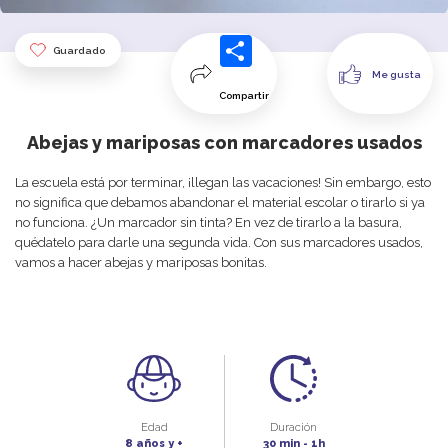
Guardado
Me gusta
Compartir
Abejas y mariposas con marcadores usados
La
escuela
está por terminar,
¡
llegan las
vacaciones
!
Sin
embargo
,
esto
no
significa
que
debamos
abandonar
el
material
escolar
o
tirarlo
si
ya
no
funciona
.
¿Un
marcador
sin
tinta
?
En
vez
de
tirarlo
a
la
b
asura
,
quédatelo
para
darle
u
na
segunda
vida
.
Con
sus
marcadores u
sados
,
vamos
a
hacer
abejas
y
mariposas
b
onitas
.
Edad
Duración
8 años y +
30 min - 1h