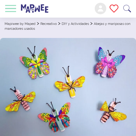
>
>
>
Mapiwee by Maped
Recreativo
DIY y Actividades
Abejas y mariposas con
marcadores usados