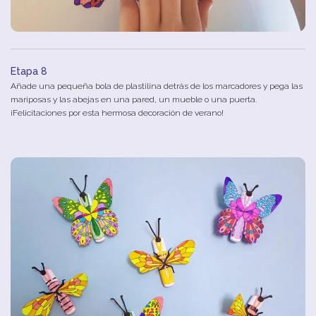
Etapa 8
Añade
u
na
pequeña
b
ola
de
plastilina
detrás
de
los
marcadores
y
pega
las
mariposas
y
las
abejas
en
u
na
pared
,
un
mueble
o
u
na
puerta
.
¡Felicitaciones
por
esta
hermosa
decoración
de
verano
!