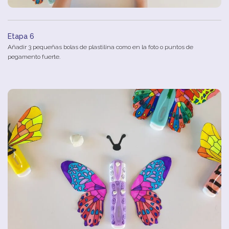
Etapa 6
Añadir
3
pequeñas
b
olas
de
plastilina
como
en
la
foto
o
puntos
de
pegamento
fuerte
.