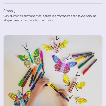
Etapa 5
Con
plumones
permanentes
,
decora
los
marcadores
con
rayas
para
las
abejas
o
manchas
para
las
mariposas
.