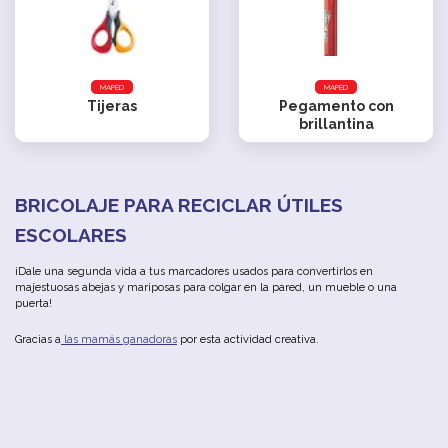
MAPED
MAPED
Tijeras
Pegamento con
brillantina
BRICOLAJE
PARA
RECICLAR
ÚTILES
ESCOLARES
¡Dale
u
na
segunda
vida
a
tus
marcadores u
sados
para
convertirlos
en
majestuosas
abejas
y
mariposas
para
colgar
en
la
pared
,
un
mueble
o
u
na
puerta
!
Gracias
a
las
mamás
ganadoras
por
esta
actividad
creativa
.